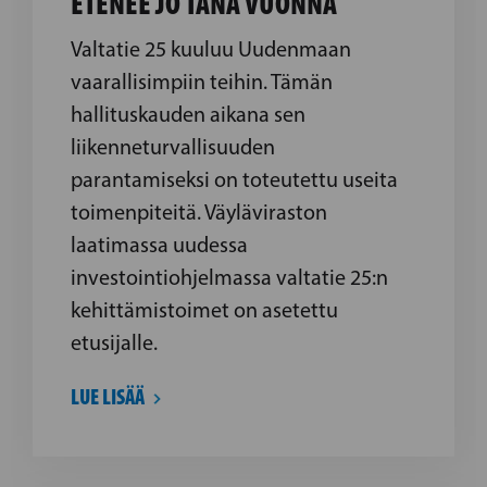
ETENEE JO TÄNÄ VUONNA
Valtatie 25 kuuluu Uudenmaan
vaarallisimpiin teihin. Tämän
hallituskauden aikana sen
liikenneturvallisuuden
parantamiseksi on toteutettu useita
toimenpiteitä. Väyläviraston
laatimassa uudessa
investointiohjelmassa valtatie 25:n
kehittämistoimet on asetettu
etusijalle.
LUE LISÄÄ