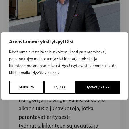
Arvostamme yksityisyyttäsi
30.06.2026
|
HENRIK WICKSTRÖM
Käytämme evästeitä selauskokemuksesi parantamiseksi,
WICKSTRÖM: UUDET
personoitujen mainosten ja sisällön tarjoamiseksi ja
TYÖMATKALIIKENNEJUNAVUOROT
liikenteemme analysoimiseksi. Hyväksyt evästeidemme käytön
klikkaamalla ”Hyväksy kaikki”.
HANGON JA HELSINGIN VÄLILLÄ
TYÖVOITTO SEUDULLEMME
Mukauta
Hylkää
Hyväksy kaikki
Hangon ja Helsingin välille tulee 9.8.
alkaen uusia junavuoroja, jotka
parantavat erityisesti
työmatkaliikenteen sujuvuutta ja