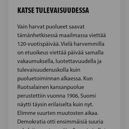
KATSE TULEVAISUUDESSA
Vain harvat puolueet saavat
tämänhetkisessä maailmassa viettää
120-vuotispäivää. Vielä harvemmilla
on etuoikeus viettää päivää samalla
vakaumuksella, luotettavuudella ja
tulevaisuudenuskolla kuin
puoluetoiminnan alkaessa. Kun
Ruotsalainen kansanpuolue
perustettiin vuonna 1906, Suomi
näytti täysin erilaiselta kuin nyt.
Elimme suurten muutosten aikaa.
Demokratia otti ensimmäisiä suuria