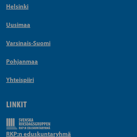
Helsinki
Uusimaa
Varsinais-Suomi
Pohjanmaa
Yhteispiiri
LINKIT
RKP:n eduskuntaryhmä