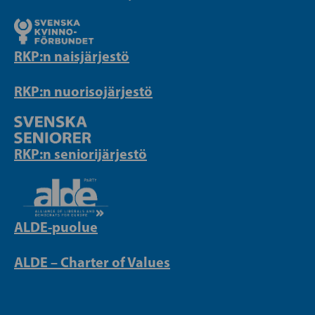
RKP:n naisjärjestö
RKP:n nuorisojärjestö
RKP:n seniorijärjestö
ALDE-puolue
ALDE – Charter of Values