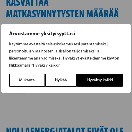
KASVATTAA
MATKASYNNYTYSTEN MÄÄRÄÄ
Päivystys
07.05.2016 |
Arvostamme yksityisyyttäsi
Käytämme evästeitä selauskokemuksesi parantamiseksi,
RKP:n kansanedustajat Anna-Maja Henriksson ja
personoitujen mainosten ja sisällön tarjoamiseksi ja
Mikaela Nylander vaativat hallitusta turvaamaan
liikenteemme analysoimiseksi. Hyväksyt evästeidemme käytön
pienempien synnytyssairaaloiden tulevaisuuden.
klikkaamalla ”Hyväksy kaikki”.
Synnytyssairaaloiden harventaminen uhkaisi
Mukauta
Hylkää
Hyväksy kaikki
kasvattaa tien päällä tapahtuvien synnytysten
määrää.
NOLLAENERGIATALOT EIVÄT OLE