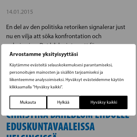
14.01.2015
En del av den politiska retoriken signalerar just
nu en vilja att söka konfrontation och
polarisering. Det bådar inte gott för
Arvostamme yksityisyyttäsi
valkampanjen eller för de kommande
…
regeringsförhandlingarna. Det framhöll Stig
Käytämme evästeitä selauskokemuksesi parantamiseksi,
Read more »
personoitujen mainosten ja sisällön tarjoamiseksi ja
liikenteemme analysoimiseksi. Hyväksyt evästeidemme käytön
klikkaamalla ”Hyväksy kaikki”.
Mukauta
Hylkää
Hyväksy kaikki
CHRISTINA DAHLBLOM EHDOLLE
EDUSKUNTAVAALEISSA