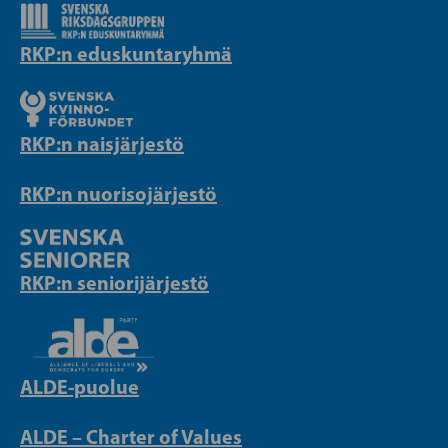
RKP:n eduskuntaryhmä
RKP:n naisjärjestö
RKP:n nuorisojärjestö
RKP:n seniorijärjestö
ALDE-puolue
ALDE – Charter of Values