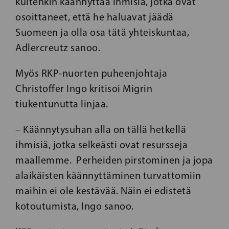
kuitenkin käännyttää ihmisiä, jotka ovat
osoittaneet, että he haluavat jäädä
Suomeen ja olla osa tätä yhteiskuntaa,
Adlercreutz sanoo.
Myös RKP-nuorten puheenjohtaja
Christoffer Ingo kritisoi Migrin
tiukentunutta linjaa.
– Käännytysuhan alla on tällä hetkellä
ihmisiä, jotka selkeästi ovat resursseja
maallemme. Perheiden pirstominen ja jopa
alaikäisten käännyttäminen turvattomiin
maihin ei ole kestävää. Näin ei edistetä
kotoutumista, Ingo sanoo.