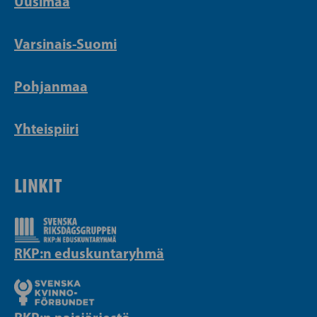
Uusimaa
Varsinais-Suomi
Pohjanmaa
Yhteispiiri
LINKIT
RKP:n eduskuntaryhmä