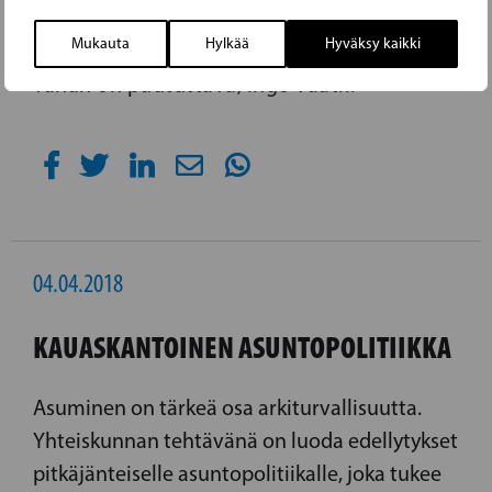
huomioon erityisiä henkilökohtaisia syitä
Mukauta
Hylkää
Hyväksy kaikki
turvapaikkahakijan ja yhteiskunnan eduksi.
Tähän on puututtava, Ingo vaatii.
04.04.2018
KAUASKANTOINEN ASUNTOPOLITIIKKA
Asuminen on tärkeä osa arkiturvallisuutta.
Yhteis­kunnan tehtävänä on luoda edellytykset
pitkäjänteiselle asuntopolitiikalle, joka tukee