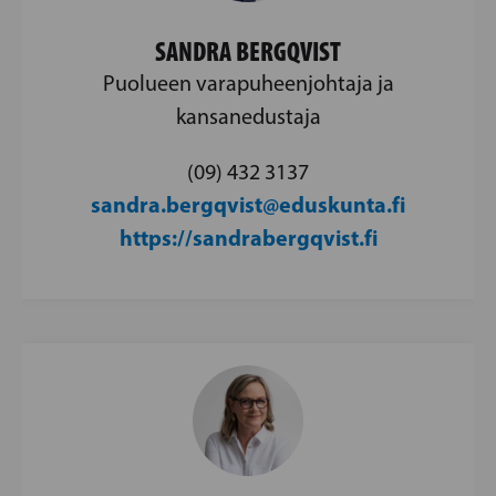
SANDRA BERGQVIST
Puolueen varapuheenjohtaja ja
kansanedustaja
(09) 432 3137
sandra.bergqvist@eduskunta.fi
https://sandrabergqvist.fi