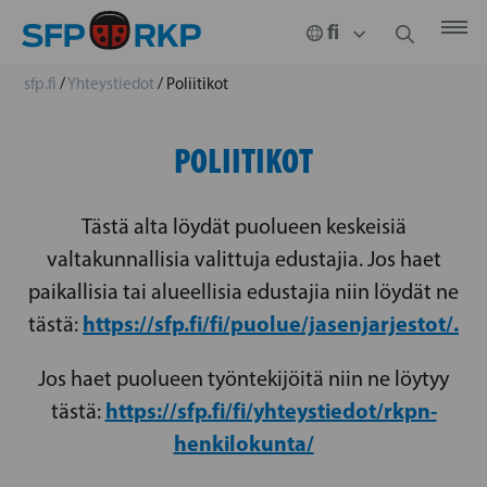
sfp.fi
/
Yhteystiedot
/
Poliitikot
POLIITIKOT
Tästä alta löydät puolueen keskeisiä
valtakunnallisia valittuja edustajia. Jos haet
paikallisia tai alueellisia edustajia niin löydät ne
https://sfp.fi/fi/puolue/jasenjarjestot/.
tästä:
Jos haet puolueen työntekijöitä niin ne löytyy
https://sfp.fi/fi/yhteystiedot/rkpn-
tästä:
henkilokunta/