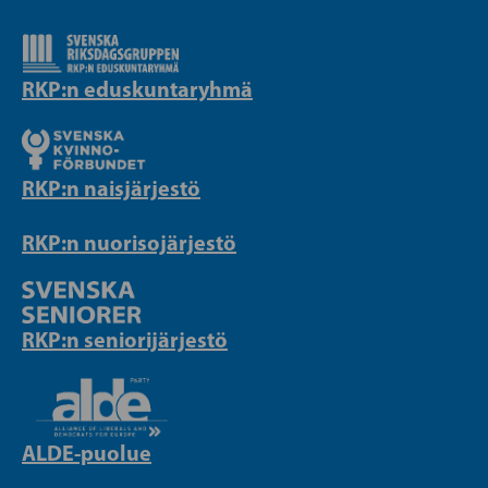
RKP:n eduskuntaryhmä
RKP:n naisjärjestö
RKP:n nuorisojärjestö
RKP:n seniorijärjestö
ALDE-puolue