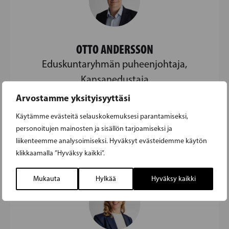
OTTO ANDERSSON
Eduskuntaryhmän puheenjohtaja,
Kansanedustaja
Arvostamme yksityisyyttäsi
(09) 432 3199
Käytämme evästeitä selauskokemuksesi parantamiseksi,
otto.andersson@eduskunta.fi
personoitujen mainosten ja sisällön tarjoamiseksi ja
liikenteemme analysoimiseksi. Hyväksyt evästeidemme käytön
klikkaamalla ”Hyväksy kaikki”.
Mukauta
Hylkää
Hyväksy kaikki