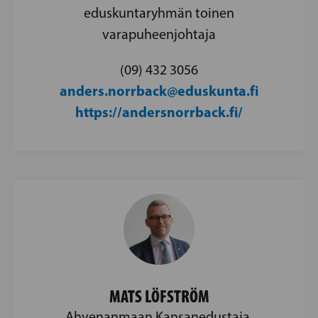
eduskuntaryhmän toinen
varapuheenjohtaja
(09) 432 3056
anders.norrback@eduskunta.fi
https://andersnorrback.fi/
MATS LÖFSTRÖM
Ahvenanmaan Kansanedustaja,