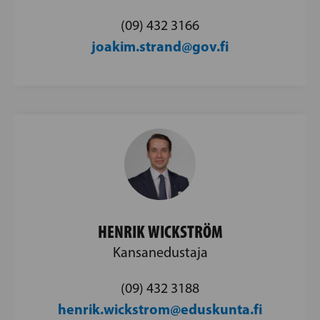
(09) 432 3166
joakim.strand@gov.fi
HENRIK WICKSTRÖM
Kansanedustaja
(09) 432 3188
henrik.wickstrom@eduskunta.fi