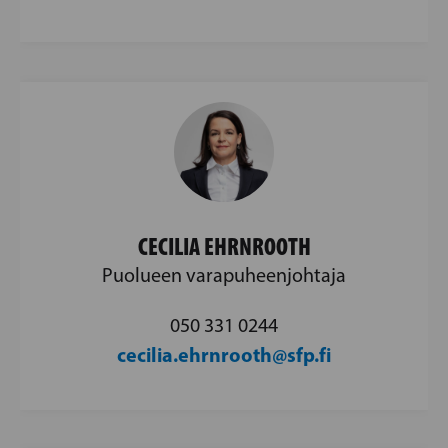
CECILIA EHRNROOTH
Puolueen varapuheenjohtaja
050 331 0244
cecilia.ehrnrooth@sfp.fi