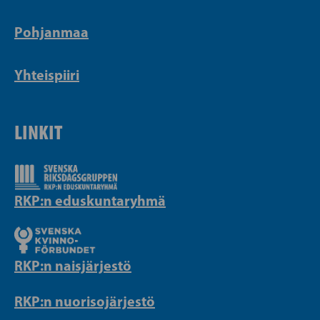
Pohjanmaa
Yhteispiiri
LINKIT
RKP:n eduskuntaryhmä
RKP:n naisjärjestö
RKP:n nuorisojärjestö