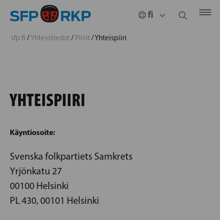
sfp.fi
/
Yhteystiedot
/
Piirit
/
Yhteispiiri
YHTEISPIIRI
Käyntiosoite:
Svenska folkpartiets Samkrets
Yrjönkatu 27
00100 Helsinki
PL 430, 00101 Helsinki