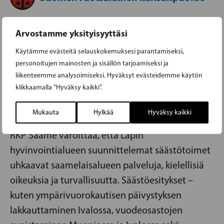
Arvostamme yksityisyyttäsi
RKP SAAME: LAPIN HYVINVOINTIALUEEN
Käytämme evästeitä selauskokemuksesi parantamiseksi,
SÄÄSTÖTOIMET VAARANTAVAT
personoitujen mainosten ja sisällön tarjoamiseksi ja
SAAMENKIELISET PALVELUT JA
liikenteemme analysoimiseksi. Hyväksyt evästeidemme käytön
PERUSOIKEUDET
klikkaamalla ”Hyväksy kaikki”.
25.11.2025
Mukauta
Hylkää
Hyväksy kaikki
RKP Saame varoittaa, että Lapin
hyvinvointialueen suunnittelemat säästötoimet
uhkaavat saamelaisalueen palveluja, kielellisiä
oikeuksia ja turvallisuutta. Säästöesitykset –
kuten ympärivuorokautisen päivystyksen
lakkauttaminen Ivalossa, vuodeosastojen