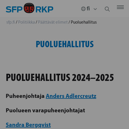
sfp.fi
/
Politiikka
/
Päättävät elimet
/
Puoluehallitus
PUOLUEHALLITUS
PUOLUEHALLITUS 2024–2025
Puheenjohtaja
Anders Adlercreutz
Puolueen varapuheenjohtajat
Sandra Bergqvist