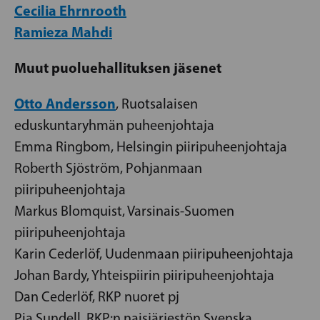
Cecilia Ehrnrooth
Ramieza Mahdi
Muut puoluehallituksen jäsenet
Otto Andersson
, Ruotsalaisen
eduskuntaryhmän puheenjohtaja
Emma Ringbom, Helsingin piiripuheenjohtaja
Roberth Sjöström, Pohjanmaan
piiripuheenjohtaja
Markus Blomquist, Varsinais-Suomen
piiripuheenjohtaja
Karin Cederlöf, Uudenmaan piiripuheenjohtaja
Johan Bardy, Yhteispiirin piiripuheenjohtaja
Dan Cederlöf, RKP nuoret pj
Pia Sundell, RKP:n naisjärjestön Svenska