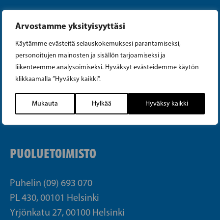
Arvostamme yksityisyyttäsi
Käytämme evästeitä selauskokemuksesi parantamiseksi,
personoitujen mainosten ja sisällön tarjoamiseksi ja
Instagram
liikenteemme analysoimiseksi. Hyväksyt evästeidemme käytön
klikkaamalla ”Hyväksy kaikki”.
Facebook
Mukauta
Hylkää
Hyväksy kaikki
Tiktok
PUOLUETOIMISTO
Puhelin (09) 693 070
PL 430, 00101 Helsinki
Yrjönkatu 27, 00100 Helsinki