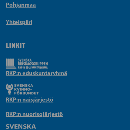
Pohjanmaa
Yhteispiiri
LINKIT
RKP:n eduskuntaryhmä
RKP:n naisjärjestö
RKP:n nuorisojärjestö