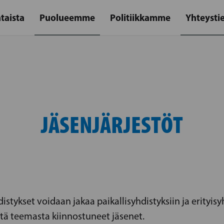
taista
Puolueemme
Politiikkamme
Yhteysti
JÄSENJÄRJESTÖT
tykset voidaan jakaa paikallisyhdistyksiin ja erityisyh
stä teemasta kiinnostuneet jäsenet.