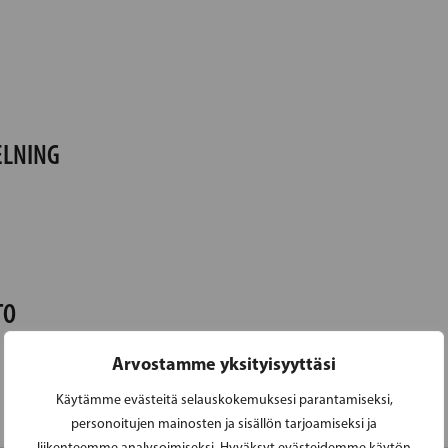
ELNING
TO
Arvostamme yksityisyyttäsi
Käytämme evästeitä selauskokemuksesi parantamiseksi,
personoitujen mainosten ja sisällön tarjoamiseksi ja
liikenteemme analysoimiseksi. Hyväksyt evästeidemme käytön