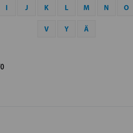
I
J
K
L
M
N
O
V
Y
Ä
TO