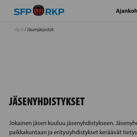
Ajankoh
sfp.fi
/
Jäsenjärjestöt
JÄSENYHDISTYKSET
Jokainen jäsen kuuluu jäsenyhdistykseen. Jäsenyhdis
paikkakuntaan ja eritysiyhdistykset keräävät tiety