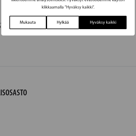
klikkaamalla ”Hyväksy kaikki”.
Mukauta
Hylkää
Hyväksy kaikki
STO
LISOSASTO