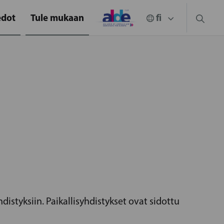
edot
Tule mukaan
distyksiin. Paikallisyhdistykset ovat sidottu