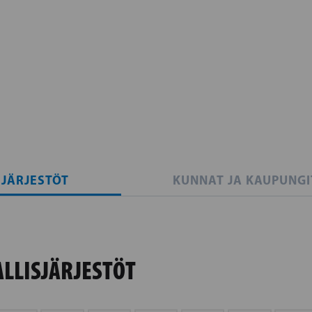
SJÄRJESTÖT
KUNNAT JA KAUPUNGI
ALLISJÄRJESTÖT