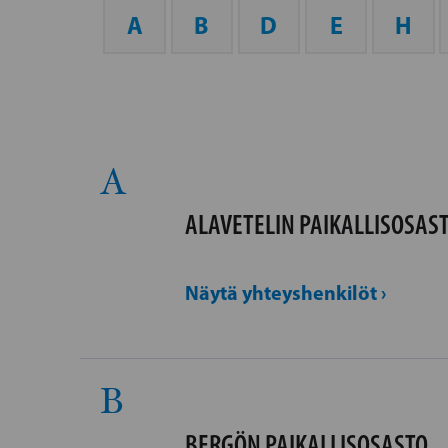
A
B
D
E
H
A
ALAVETELIN PAIKALLISOSAS
Näytä yhteyshenkilöt ›
B
BERGÖN PAIKALLISOSASTO