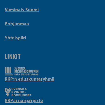
Varsinais-Suomi
Pohjanmaa
Yhteispiiri
LINKIT
RKP:n eduskuntaryhmä
RKP:n naisjärjestö