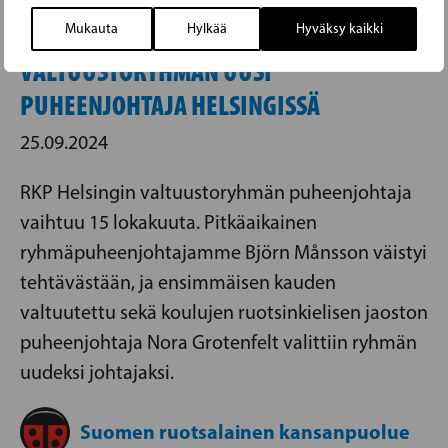
NORA GROTENFELT RKP:N
Mukauta
Hylkää
Hyväksy kaikki
VALTUUSTORYHMÄN UUSI
PUHEENJOHTAJA HELSINGISSÄ
25.09.2024
RKP Helsingin valtuustoryhmän puheenjohtaja
vaihtuu 15 lokakuuta. Pitkäaikainen
ryhmäpuheenjohtajamme Björn Månsson väistyi
tehtävästään, ja ensimmäisen kauden
valtuutettu sekä koulujen ruotsinkielisen jaoston
puheenjohtaja Nora Grotenfelt valittiin ryhmän
uudeksi johtajaksi.
Suomen ruotsalainen kansanpuolue