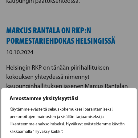
kaupungin päätöksenteossa.
MARCUS RANTALA ON RKP:N
PORMESTARIEHDOKAS HELSINGISSÄ
10.10.2024
Helsingin RKP on tänään piirihallituksen
kokouksen yhteydessä nimennyt
kaupunginhallituksen jäsenen Marcus Rantalan
pormestariehdokkaakseen huhtikuussa 2025
Arvostamme yksityisyyttäsi
pidettäviin kunnallisvaaleihin.
Käytämme evästeitä selauskokemuksesi parantamiseksi,
personoitujen mainosten ja sisällön tarjoamiseksi ja
Suomen ruotsalainen kansanpuolue
liikenteemme analysoimiseksi. Hyväksyt evästeidemme käytön
klikkaamalla ”Hyväksy kaikki”.