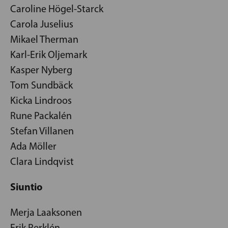
Caroline Högel-Starck
Carola Juselius
Mikael Therman
Karl-Erik Oljemark
Kasper Nyberg
Tom Sundbäck
Kicka Lindroos
Rune Packalén
Stefan Villanen
Ada Möller
Clara Lindqvist
Siuntio
Merja Laaksonen
Erik Perklén