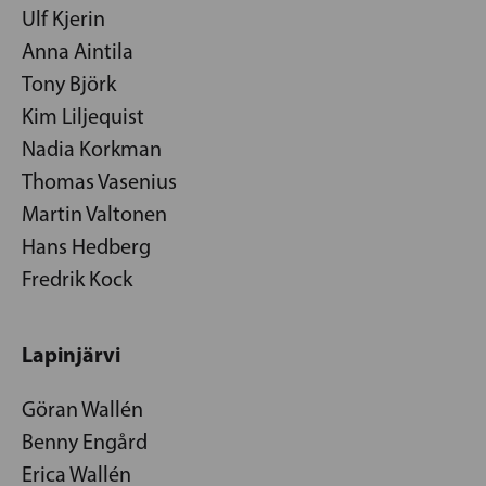
Ulf Kjerin
Anna Aintila
Tony Björk
Kim Liljequist
Nadia Korkman
Thomas Vasenius
Martin Valtonen
Hans Hedberg
Fredrik Kock
Lapinjärvi
Göran Wallén
Benny Engård
Erica Wallén