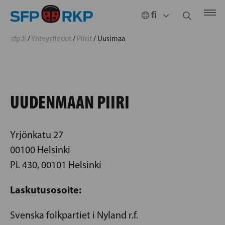
sfp.fi
/
Yhteystiedot
/
Piirit
/
Uusimaa
UUDENMAAN PIIRI
Yrjönkatu 27
00100 Helsinki
PL 430, 00101 Helsinki
Laskutusosoite:
Svenska folkpartiet i Nyland r.f.