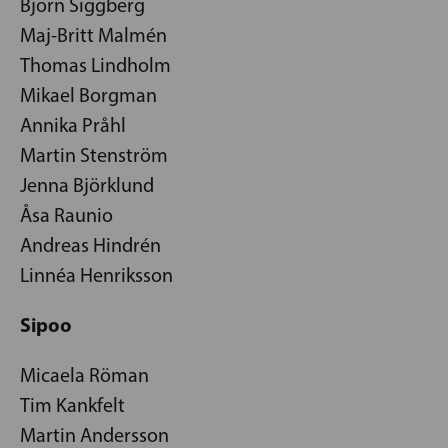
Björn Siggberg
Maj-Britt Malmén
Thomas Lindholm
Mikael Borgman
Annika Pråhl
Martin Stenström
Jenna Björklund
Åsa Raunio
Andreas Hindrén
Linnéa Henriksson
Sipoo
Micaela Röman
Tim Kankfelt
Martin Andersson