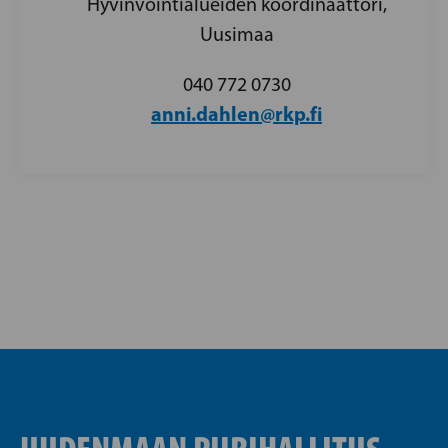
Hyvinvointialueiden koordinaattori,
Uusimaa
040 772 0730
anni.dahlen@rkp.fi