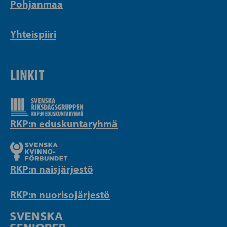
Pohjanmaa
Yhteispiiri
LINKIT
RKP:n eduskuntaryhmä
RKP:n naisjärjestö
RKP:n nuorisojärjestö