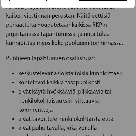
rehellisyys ja saavutettavuus muodostavat
kaiken viestinnän perustan. Näitä eettisiä
periaatteita noudatetaan kaikissa RKP:n
järjestämissä tapahtumissa, ja niitä tulee
kunnioittaa myös koko puolueen toiminnassa.
Puolueen tapahtumien osallistujat:
keskustelevat asioista toisia kunnioittaen
kohtelevat kaikkia tasapuolisesti
eivät käytä hyökkääviä, pilkkaavia tai
henkilökohtaisuuksiin viittaavia
kommentteja
eivät tavoittele henkilökohtaista etua
eivät puhu tavalla, joka voi olla