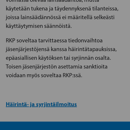
käytetään tukena ja täydennyksenä tilanteissa,
joissa lainsäädännössä ei määritellä selkeästi
käyttäytymisen säännöistä.
RKP soveltaa tarvittaessa tiedonvaihtoa
jäsenjärjestöjensä kanssa häirintätapauksissa,
epäasiallisen käytöksen tai syrjinnän osalta.
Toisen jäsenjärjestön asettamia sanktioita
voidaan myös soveltaa RKP:ssä.
Häirintä- ja syrjintäilmoitus