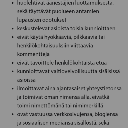
huolehtivat äänestäjien luottamuksesta,
sekä täyttävät puolueen antamien
lupausten odotukset
keskustelevat asioista toisia kunnioittaen
eivät käytä hyökkääviä, pilkkaavia tai
henkilökohtaisuuksiin viittaavia
kommentteja
eivät tavoittele henkilökohtaista etua
kunnioittavat valtiovelvollisuutta sisäisissä
asioissa
ilmoittavat aina ajantasaiset yhteystietonsa
ja toimivat oman nimensä alla, eivätkä
toimi nimettömänä tai nimimerkillä
ovat vastuussa verkkosivujensa, blogiensa
ja sosiaalisen mediansa sisällöstä, sekä