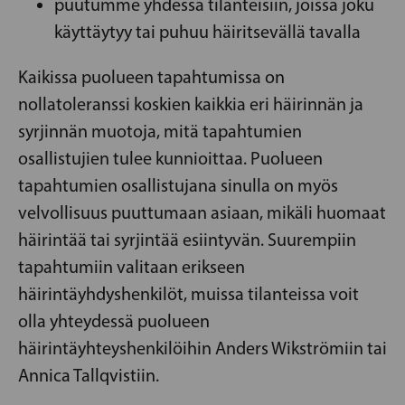
puutumme yhdessä tilanteisiin, joissa joku
käyttäytyy tai puhuu häiritsevällä tavalla
Kaikissa puolueen tapahtumissa on
nollatoleranssi koskien kaikkia eri häirinnän ja
syrjinnän muotoja, mitä tapahtumien
osallistujien tulee kunnioittaa. Puolueen
tapahtumien osallistujana sinulla on myös
velvollisuus puuttumaan asiaan, mikäli huomaat
häirintää tai syrjintää esiintyvän. Suurempiin
tapahtumiin valitaan erikseen
häirintäyhdyshenkilöt, muissa tilanteissa voit
olla yhteydessä puolueen
häirintäyhteyshenkilöihin Anders Wikströmiin tai
Annica Tallqvistiin.