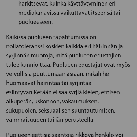
harkitsevat, kuinka käyttäytyminen eri
mediakanavissa vaikuttavat itseensä tai
puolueeseen.
Kaikissa puolueen tapahtumissa on
nollatoleranssi koskien kaikkia eri häirinnän ja
syrjinnän muotoja, mitä puolueen edustajien
tulee kunnioittaa. Puolueen edustajat ovat myös
velvollisia puuttumaan asiaan, mikäli he
huomaavat häirintää tai syrjintää
esiintyvän.Ketään ei saa syrjiä kielen, etnisen
alkuperän, uskonnon, vakaumuksen,
sukupuolen, seksuaalisen suuntautumisen,
vammaisuuden tai iän perusteella.
Puolueen eettisiä sääntöjä rikkova henkilö voi