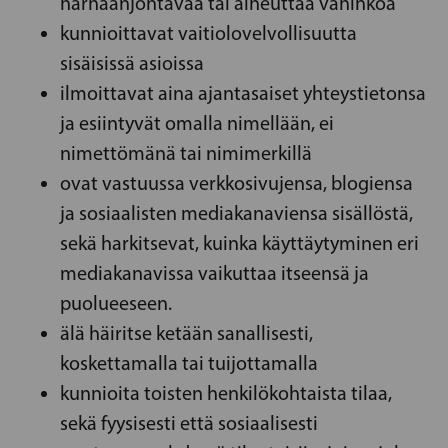
harhaanjohtavaa tai aiheuttaa vahinkoa
kunnioittavat vaitiolovelvollisuutta
sisäisissä asioissa
ilmoittavat aina ajantasaiset yhteystietonsa
ja esiintyvät omalla nimellään, ei
nimettömänä tai nimimerkillä
ovat vastuussa verkkosivujensa, blogiensa
ja sosiaalisten mediakanaviensa sisällöstä,
sekä harkitsevat, kuinka käyttäytyminen eri
mediakanavissa vaikuttaa itseensä ja
puolueeseen.
älä häiritse ketään sanallisesti,
koskettamalla tai tuijottamalla
kunnioita toisten henkilökohtaista tilaa,
sekä fyysisesti että sosiaalisesti