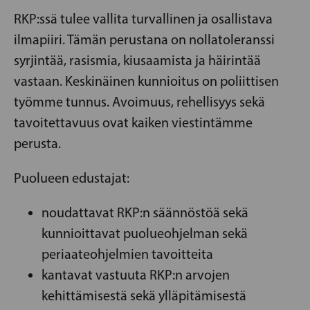
RKP:ssä tulee vallita turvallinen ja osallistava
ilmapiiri. Tämän perustana on nollatoleranssi
syrjintää, rasismia, kiusaamista ja häirintää
vastaan. Keskinäinen kunnioitus on poliittisen
työmme tunnus. Avoimuus, rehellisyys sekä
tavoitettavuus ovat kaiken viestintämme
perusta.
Puolueen edustajat:
noudattavat RKP:n säännöstöä sekä
kunnioittavat puolueohjelman sekä
periaateohjelmien tavoitteita
kantavat vastuuta RKP:n arvojen
kehittämisestä sekä ylläpitämisestä