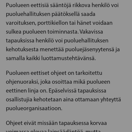
Puolueen eettisiä sääntöjä rikkova henkilö voi
puoluehallituksen päätöksellä saada
varoituksen, porttikiellon tai hänet voidaan
sulkea puolueen toiminnasta. Vakavissa
tapauksissa henkilö voi puoluehallituksen
kehotuksesta menettää puoluejäsenyytensä ja
samalla kaikki luottamustehtävänsä.
Puolueen eettiset ohjeet on tarkoitettu
ohjenuoraksi, joka osoittaa mikä puolueen
eettinen linja on. Epäselvissä tapauksissa
osallistujia kehotetaan aina ottamaan yhteyttä
puolueorganisaatioon.
Ohjeet eivät missään tapauksessa korvaa
voimassa olevaa lainsäädäntöä, mutta