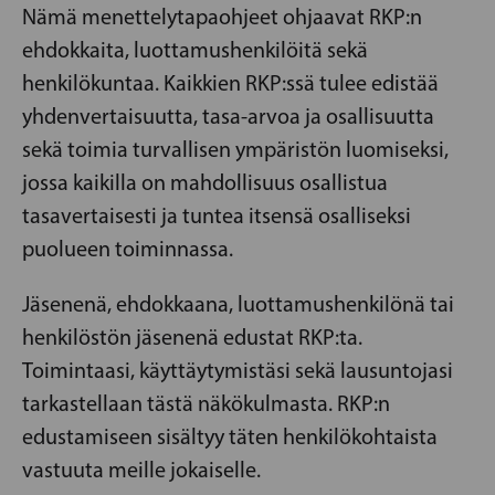
Nämä menettelytapaohjeet ohjaavat RKP:n
ehdokkaita, luottamushenkilöitä sekä
henkilökuntaa. Kaikkien RKP:ssä tulee edistää
yhdenvertaisuutta, tasa-arvoa ja osallisuutta
sekä toimia turvallisen ympäristön luomiseksi,
jossa kaikilla on mahdollisuus osallistua
tasavertaisesti ja tuntea itsensä osalliseksi
puolueen toiminnassa.
Jäsenenä, ehdokkaana, luottamushenkilönä tai
henkilöstön jäsenenä edustat RKP:ta.
Toimintaasi, käyttäytymistäsi sekä lausuntojasi
tarkastellaan tästä näkökulmasta. RKP:n
edustamiseen sisältyy täten henkilökohtaista
vastuuta meille jokaiselle.