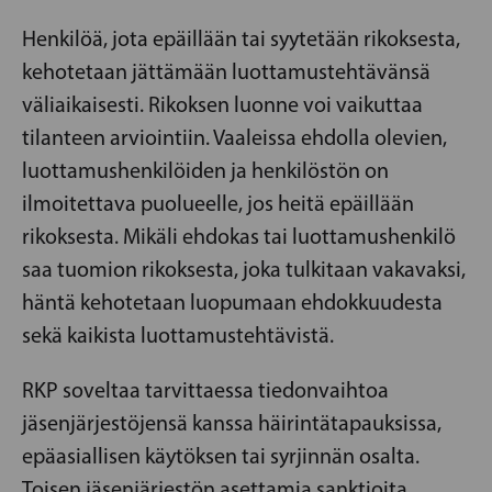
Henkilöä, jota epäillään tai syytetään rikoksesta,
kehotetaan jättämään luottamustehtävänsä
väliaikaisesti. Rikoksen luonne voi vaikuttaa
tilanteen arviointiin. Vaaleissa ehdolla olevien,
luottamushenkilöiden ja henkilöstön on
ilmoitettava puolueelle, jos heitä epäillään
rikoksesta. Mikäli ehdokas tai luottamushenkilö
saa tuomion rikoksesta, joka tulkitaan vakavaksi,
häntä kehotetaan luopumaan ehdokkuudesta
sekä kaikista luottamustehtävistä.
RKP soveltaa tarvittaessa tiedonvaihtoa
jäsenjärjestöjensä kanssa häirintätapauksissa,
epäasiallisen käytöksen tai syrjinnän osalta.
Toisen jäsenjärjestön asettamia sanktioita