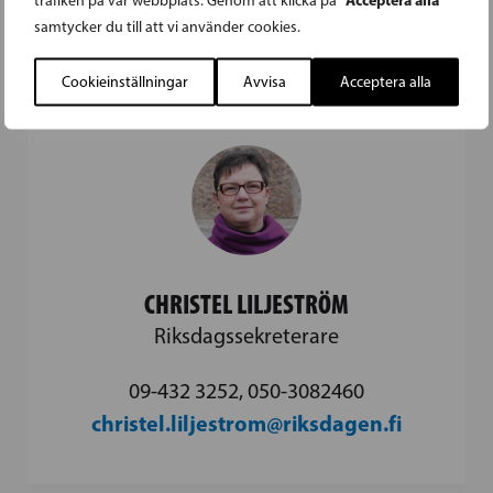
trafiken på vår webbplats. Genom att klicka på
hanna.seppa@riksdagen.fi
samtycker du till att vi använder cookies.
Cookieinställningar
Avvisa
Acceptera alla
CHRISTEL LILJESTRÖM
Riksdagssekreterare
09-432 3252, 050-3082460
christel.liljestrom@riksdagen.fi