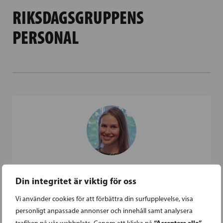
RIKSDAGSGRUPPENS
PERSONAL
HANNA SEPPÄ
Din integritet är viktig för oss
Generalsekreterare
Vi använder cookies för att förbättra din surfupplevelse, visa
personligt anpassade annonser och innehåll samt analysera
+358 40 7303562
“Acceptera alla”