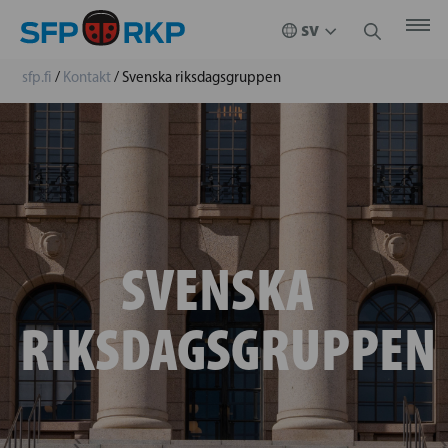
sfp.fi
/
Kontakt
/
Svenska riksdagsgruppen
SVENSKA
RIKSDAGSGRUPPEN