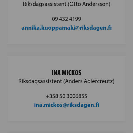
Riksdagsassistent (Otto Andersson)
09 432 4199
annika.kuoppamaki@riksdagen.fi
INA MICKOS
Riksdagsassistent (Anders Adlercreutz)
‪+358 50 3006855‬
ina.mickos@riksdagen.fi