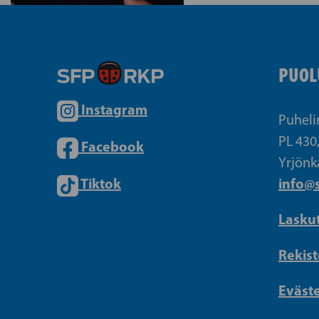
PUOL
Instagram
Puheli
PL 430
Facebook
Yrjönk
Tiktok
info@s
Lasku
Rekist
Eväst