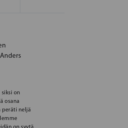
en
i Anders
siksi on
tä osana
 peräti neljä
 olemme
idän on syytä