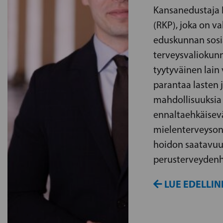
Kansanedustaja 
(RKP), joka on va
eduskunnan sosia
terveysvaliokunn
tyytyväinen lain
parantaa lasten 
mahdollisuuksia
ennaltaehkäisev
mielenterveyson
hoidon saatavuu
perusterveydenh
LUE EDELLIN