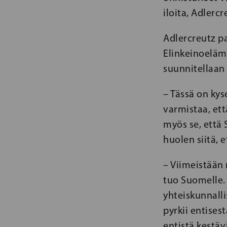
iloita, Adlerc
Adlercreutz pa
Elinkeinoeläm
suunnitellaan 
– Tässä on kys
varmistaa, et
myös se, että 
huolen siitä, 
– Viimeistään 
tuo Suomelle.
yhteiskunnallis
pyrkii entises
entistä kestä