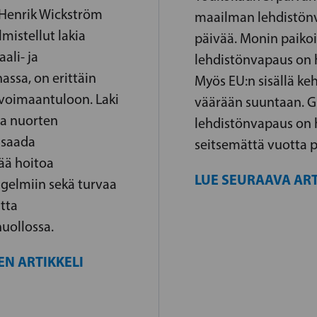
Henrik Wickström
maailman lehdistö
lmistellut lakia
päivää. Monin paiko
ali- ja
lehdistönvapaus on 
assa, on erittäin
Myös EU:n sisällä ke
 voimaantuloon. Laki
väärään suuntaan. Gl
ja nuorten
lehdistönvapaus on 
 saada
seitsemättä vuotta p
ää hoitoa
LUE SEURAAVA ART
gelmiin sekä turvaa
tta
uollossa.
EN ARTIKKELI