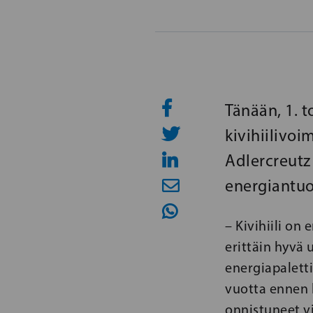
Tänään, 1. 
kivihiilivo
Adlercreutz i
energiantu
– Kivihiili on
erittäin hyvä
energiapaletti
vuotta ennen 
onnistuneet v