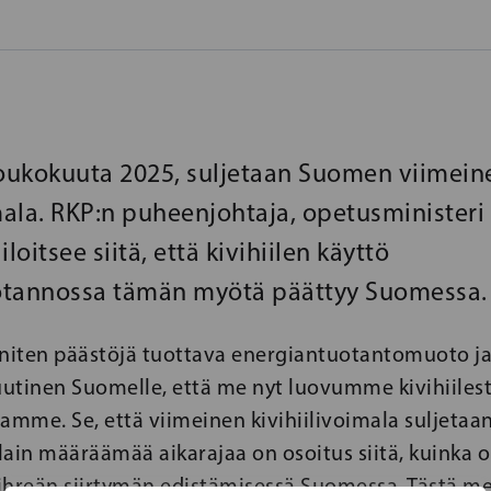
toukokuuta 2025, suljetaan Suomen viimein
imala. RKP:n puheenjohtaja, opetusminister
loitsee siitä, että kivihiilen käyttö
otannossa tämän myötä päättyy Suomessa.
 eniten päästöjä tuottava energiantuotantomuoto ja 
 uutinen Suomelle, että me nyt luovumme kivihiiles
amme. Se, että viimeinen kivihiilivoimala suljetaan
lain määräämää aikarajaa on osoitus siitä, kuinka
ihreän siirtymän edistämisessä Suomessa. Tästä me