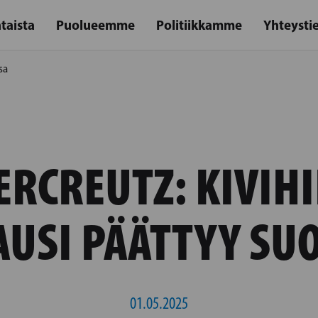
taista
Puolueemme
Politiikkamme
Yhteysti
sa
ERCREUTZ: KIVIHI
AUSI PÄÄTTYY SU
01.05.2025