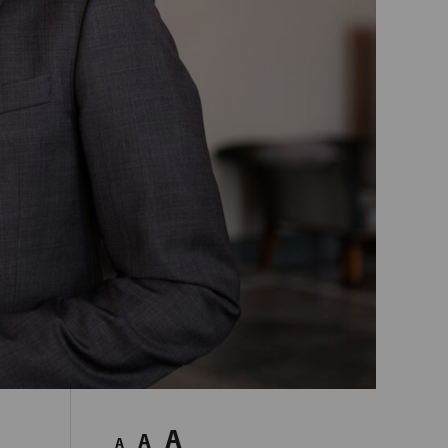
A
A
A