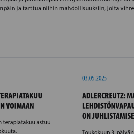
npäin ja tarttua niihin mahdollisuuksiin, joita vihr
.
03.05.2025
TERAPIATAKUU
ADLERCREUTZ: M
IN VOIMAAN
LEHDISTÖNVAPAU
ON JUHLISTAMIS
n terapiatakuu astuu
okuuta.
Toukokuun 3. päivän