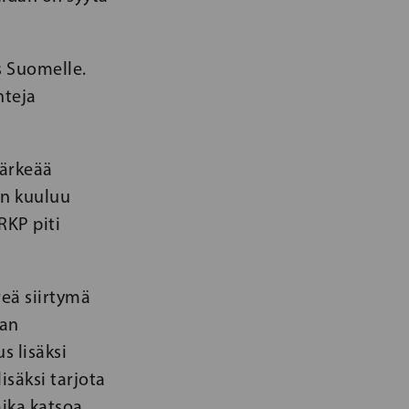
s Suomelle.
nteja
tärkeää
än kuuluu
RKP piti
reä siirtymä
aan
s lisäksi
säksi tarjota
ika katsoa