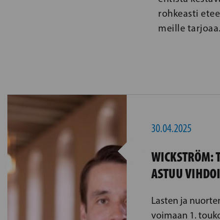
rohkeasti etee
meille tarjoaa
30.04.2025
WICKSTRÖM: 
ASTUU VIHDO
Lasten ja nuorte
voimaan 1. touk