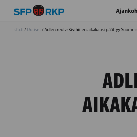
Ajankoh
sfp.fi
/
Uutiset
/
Adlercreutz: Kivihiilen aikakausi päättyy Suomes
ADL
AIKAK