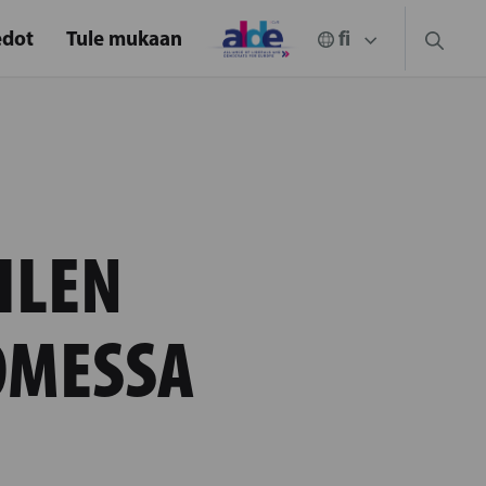
edot
Tule mukaan
ILEN
OMESSA