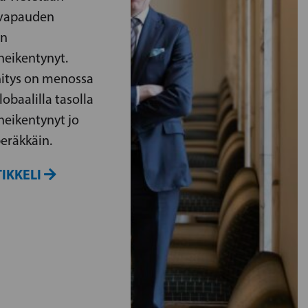
nvapauden
in
heikentynyt.
hitys on menossa
obaalilla tasolla
heikentynyt jo
eräkkäin.
IKKELI