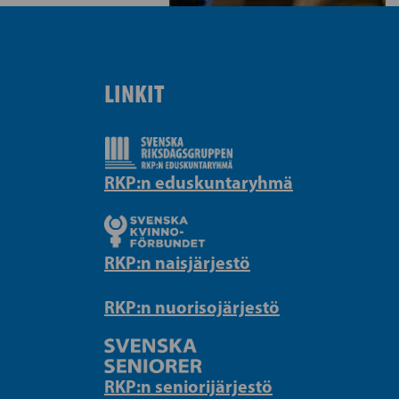
LINKIT
RKP:n eduskuntaryhmä
RKP:n naisjärjestö
RKP:n nuorisojärjestö
RKP:n seniorijärjestö