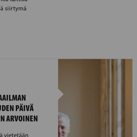
eä siirtymä
AAILMAN
DEN PÄIVÄ
EN ARVOINEN
ä vietetään