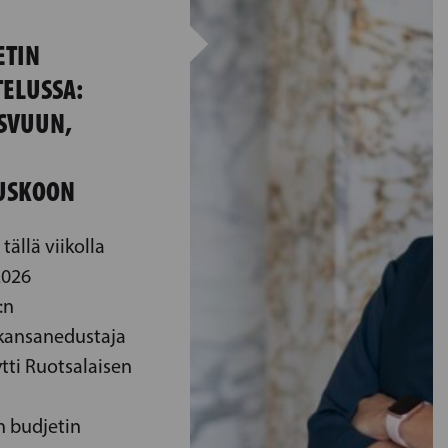
ETIN
ELUSSA:
SVUUN,
USKOON
tällä viikolla
2026
:n
kansanedustaja
tti Ruotsalaisen
 budjetin