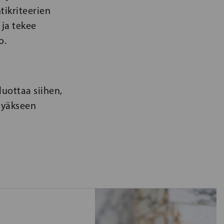
tikriteerien
ja tekee
o.
uottaa siihen,
ytyäkseen