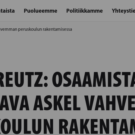
taista
Puolueemme
Politiikkamme
Yhteysti
vahvemman peruskoulun rakentamisessa
REUTZ: OSAAMIST
AVA ASKEL VAH
OULUN RAKENTA