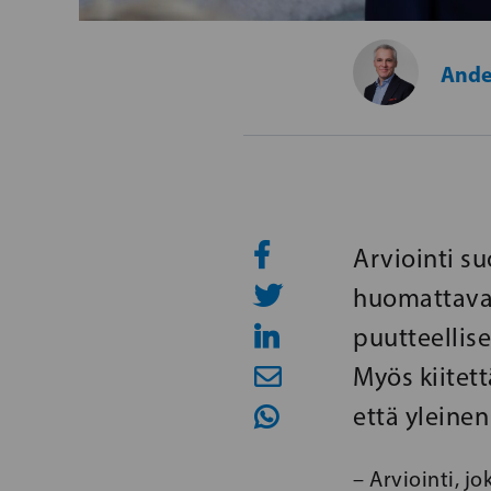
Ande
Arviointi s
huomattavast
puutteellise
Myös kiitet
että yleinen
– Arviointi, j