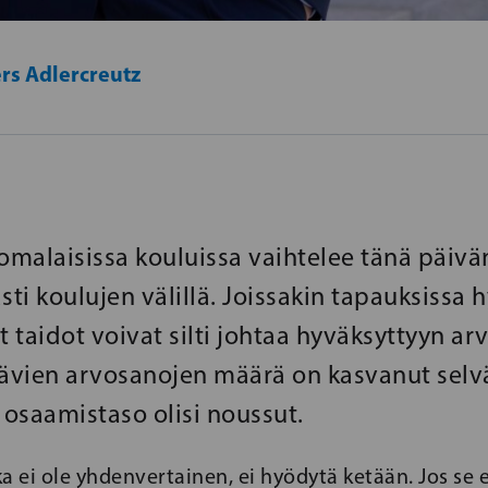
rs Adlercreutz
uomalaisissa kouluissa vaihtelee tänä päivä
i koulujen välillä. Joissakin tapauksissa 
t taidot voivat silti johtaa hyväksyttyyn a
tävien arvosanojen määrä on kasvanut selvä
 osaamistaso olisi noussut.
oka ei ole yhdenvertainen, ei hyödytä ketään. Jos se e