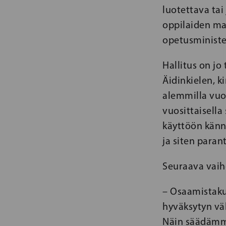
luotettava tai
oppilaiden ma
opetusministe
Hallitus on jo
Äidinkielen, k
alemmilla vuos
vuosittaisella
käyttöön känn
ja siten paran
Seuraava vaihe
– Osaamistakuu
hyväksytyn väl
Näin säädämme