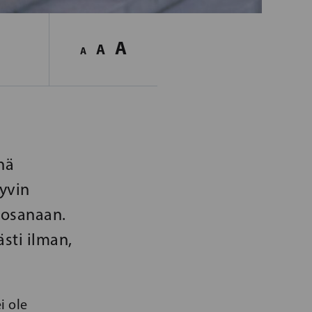
A
A
A
nä
hyvin
rvosanaan.
sti ilman,
i ole