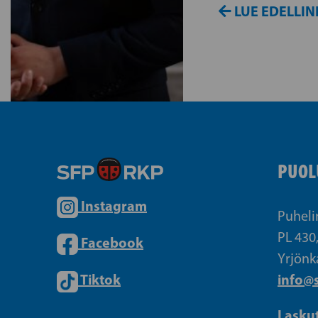
LUE EDELLIN
PUOL
Instagram
Puheli
PL 430
Facebook
Yrjönk
Tiktok
info@s
Lasku