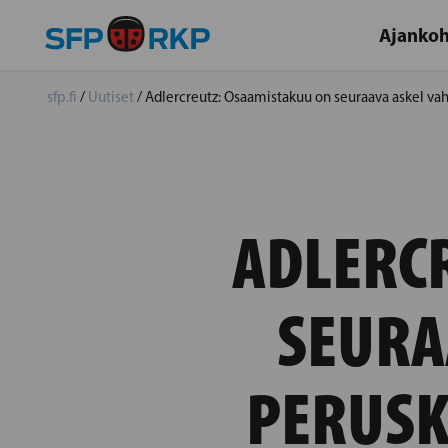
Ajankoh
sfp.fi
/
Uutiset
/
Adlercreutz: Osaamistakuu on seuraava askel 
ADLERC
SEURA
PERUSK