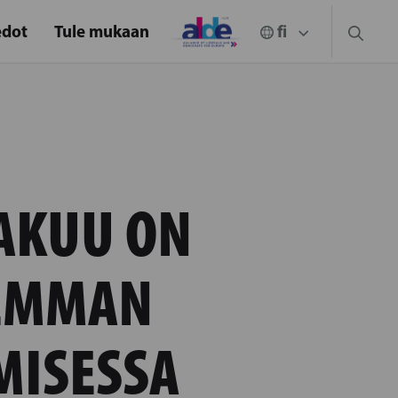
edot
Tule mukaan
AKUU ON
VEMMAN
MISESSA