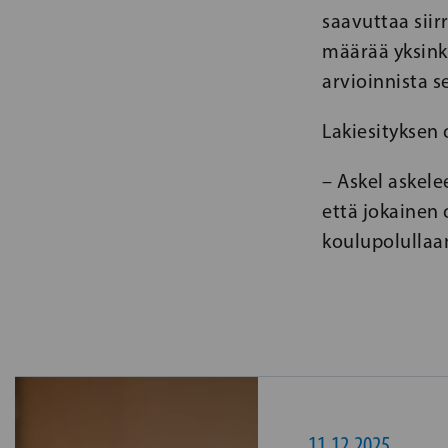
saavuttaa siir
määrää yksink
arvioinnista 
Lakiesityksen
– Askel askel
että jokainen 
koulupolullaa
11.12.2025