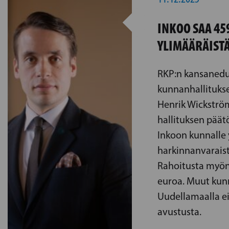
INKOO SAA 45
YLIMÄÄRÄIST
RKP:n kansanedu
kunnanhallituks
Henrik Wickströ
hallituksen pää
Inkoon kunnalle 
harkinnanvaraist
Rahoitusta myön
euroa. Muut kunn
Uudellamaalla e
avustusta.