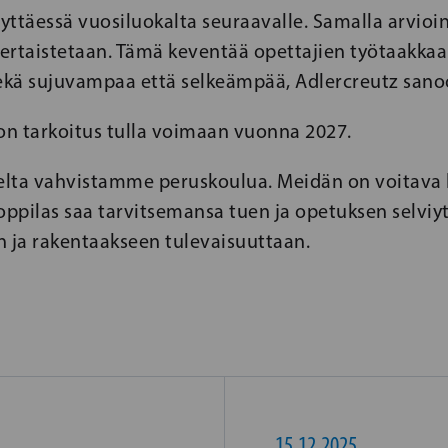
ryttäessä vuosiluokalta seuraavalle. Samalla arvioin
ertaistetaan. Tämä keventää opettajien työtaakkaa 
sekä sujuvampaa että selkeämpää, Adlercreutz sano
 on tarkoitus tulla voimaan vuonna 2027.
eelta vahvistamme peruskoulua. Meidän on voitava l
oppilas saa tarvitsemansa tuen ja opetuksen selvi
n ja rakentaakseen tulevaisuuttaan.
15.12.2025