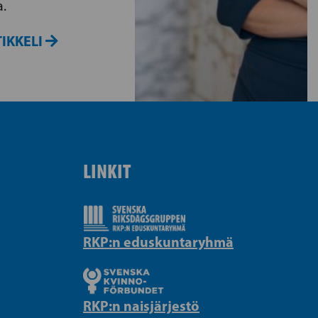
a.
IKKELI
LINKIT
RKP:n eduskuntaryhmä
RKP:n naisjärjestö