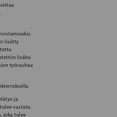
joittaa
,
hvistamiseksi.
n lisätty
stettu
ettiin lisäksi
kien työrauhaa
kierroksella.
lätyn ja
tulee vastata.
 joka tulee