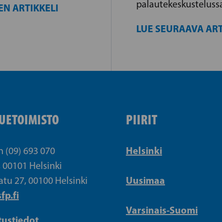
palautekeskusteluss
EN ARTIKKELI
LUE SEURAAVA ART
UETOIMISTO
PIIRIT
Helsinki
n (09) 693 070
, 00101 Helsinki
Uusimaa
atu 27, 00100 Helsinki
fp.fi
Varsinais-Suomi
tustiedot