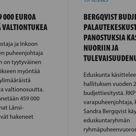
9 000 EUROA
BERGQVIST BUDJ
Ä VALTIONTUKEA
PALAUTEKESKUST
PANOSTUKSIA KA
staja ja Inkoon
NUORIIN JA
en puheenjohtaja
TULEVAISUUDEN
m on tyytyväinen
tökseen myöntää
Eduskunta käsittelee 
ylimääräistä
hallituksen vuoden 
a valtionosuutta.
budjettiesitystä. RKP
netään 459 000
varapuheenjohtaja, 
at Länsi-
Sandra Bergqvist käy
ivät hakeneet
eduskuntaryhmän
ryhmäpuheenvuoron