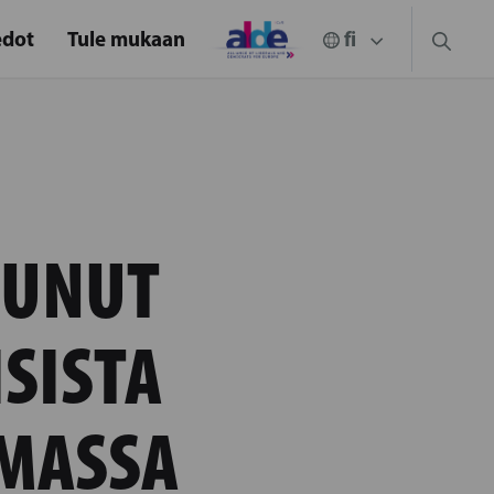
edot
Tule mukaan
TUNUT
SISTA
UMASSA