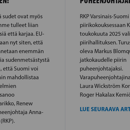
EN!
PUHEENJOHTAJA
ä sudet ovat myös
RKP Varsinais-Suomi
me tulleet liian
piirikokouksessaan K
siä että karjaa. EU-
toukokuuta 2025 val
an nyt siten, että
piirihallituksen. Turu
 annetaan enemmän
oleva Markus Blomqui
lia sudenmetsästystä
jatkokaudelle piirin
a, että Suomi voi
puheenjohtajaksi.
in mahdollistaa
Varapuheenjohtajina
gelmien
Laura Wickström Kor
 sanoo
Roger Hakalax Kemiö
arikko, Renew
LUE SEURAAVA ART
eenjohtaja Anna-
(RKP).