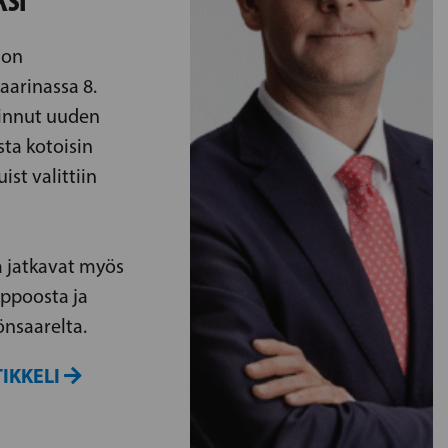
KSI
 on
aarinassa 8.
innut uuden
sta kotoisin
st valittiin
 jatkavat myös
ppoosta ja
nsaarelta.
IKKELI