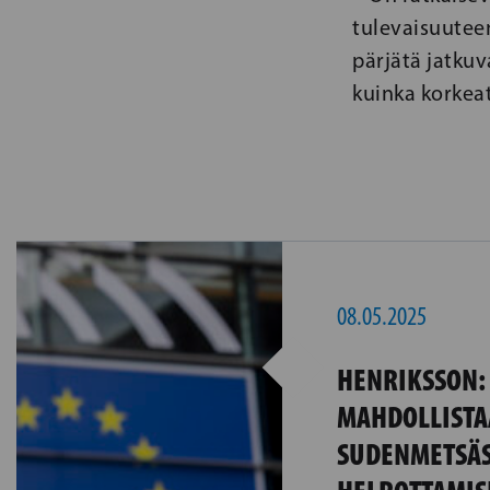
tulevaisuutee
pärjätä jatkuv
kuinka korkea
08.05.2025
HENRIKSSON:
MAHDOLLISTA
SUDENMETSÄ