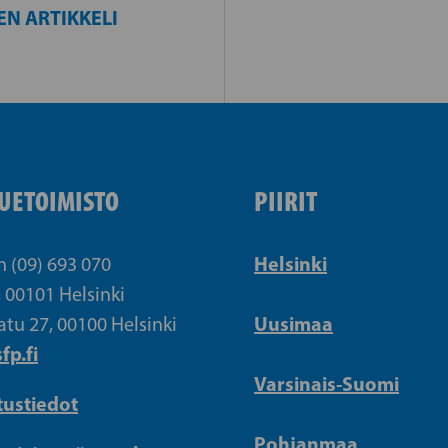
EN ARTIKKELI
UETOIMISTO
PIIRIT
Helsinki
n (09) 693 070
, 00101 Helsinki
Uusimaa
atu 27, 00100 Helsinki
fp.fi
Varsinais-Suomi
tustiedot
Pohjanmaa