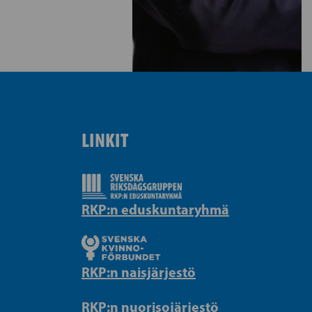
LINKIT
RKP:n eduskuntaryhmä
RKP:n naisjärjestö
RKP:n nuorisojärjestö