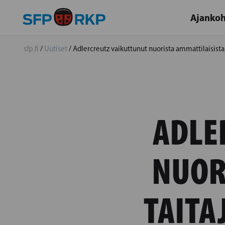
Ajankoh
sfp.fi
/
Uutiset
/
Adlercreutz vaikuttunut nuorista ammattilaisist
ADLE
NUOR
TAITA