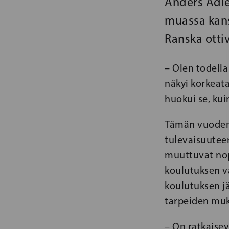
Anders Adle
muassa kans
Ranska ottiv
– Olen todell
näkyi korkeat
huokui se
, ku
Tämän vuoden
tulevaisuuteen
muuttuvat nop
koulutuksen va
koulutuksen j
tarpeiden mu
– On ratkaisev