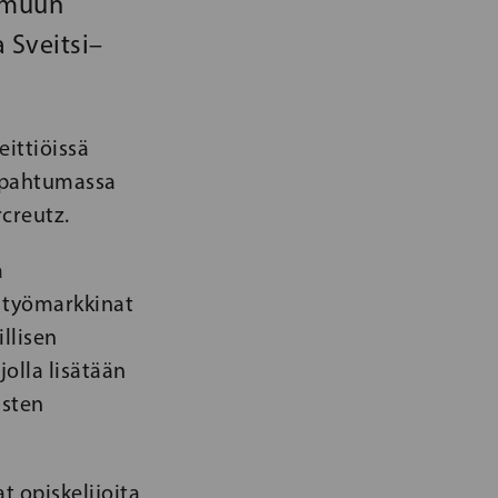
i muun
 Sveitsi–
ittiöissä
pahtumassa
creutz.
a
n työmarkkinat
llisen
olla lisätään
isten
t opiskelijoita