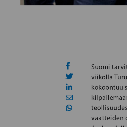
Suomi tarvi
viikolla Tu
kokoontuu s
kilpailemaa
teollisuude
vaatteiden 