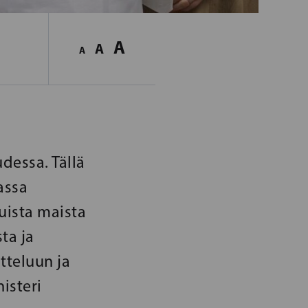
A
A
A
dessa. Tällä
assa
uista maista
ta ja
tteluun ja
isteri