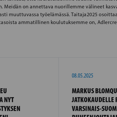
n. Meidän on annettava nuorillemme välineet kasvaa
asti muuttuvassa työelämässä. Taitaja2025 osoittaa 
tasoista ammatillinen koulutuksemme on, Adlercre
08.05.2025
 EU
MARKUS BLOMQU
A NYT
JATKOKAUDELLE 
STYKSEN
VARSINAIS-SUO