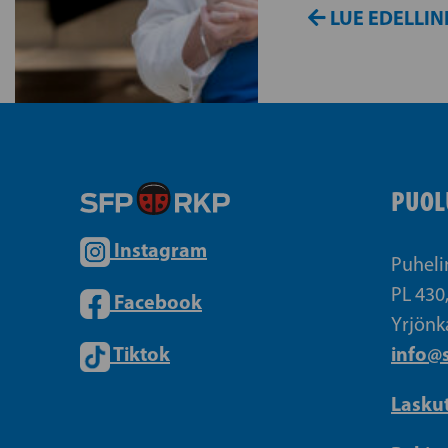
LUE EDELLIN
PUOL
Instagram
Puheli
PL 430
Facebook
Yrjönk
Tiktok
info@s
Lasku