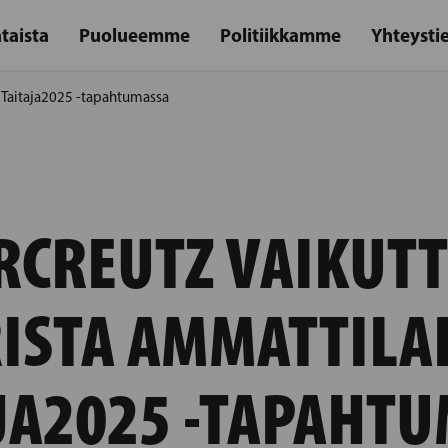
taista
Puolueemme
Politiikkamme
Yhteysti
a Taitaja2025 -tapahtumassa
RCREUTZ VAIKUT
ISTA AMMATTILAI
JA2025 -TAPAHT