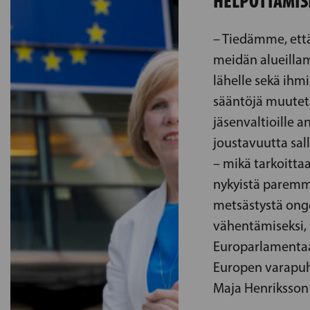
HELPOTTAMIS
– Tiedämme, ett
meidän alueillam
lähelle sekä ihmi
sääntöjä muuteta
jäsenvaltioille
joustavuutta sal
– mikä tarkoitta
nykyistä paremm
metsästystä on
vähentämiseksi,
Europarlamenta
Europen varapuh
Maja Henriksson 