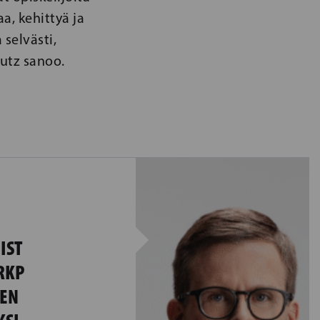
, kehittyä ja
selvästi,
utz sanoo.
IST
RKP
MEN