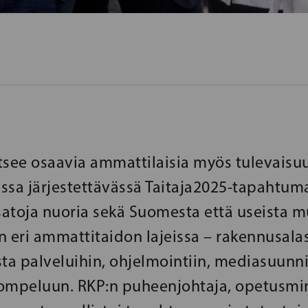
tsee osaavia ammattilaisia myös tulevaisuu
russa järjestettävässä Taitaja2025-tapahtum
atoja nuoria sekä Suomesta että useista m
n eri ammattitaidon lajeissa – rakennusalas
sta palveluihin, ohjelmointiin, mediasuunni
ompeluun. RKP:n puheenjohtaja, opetusmin