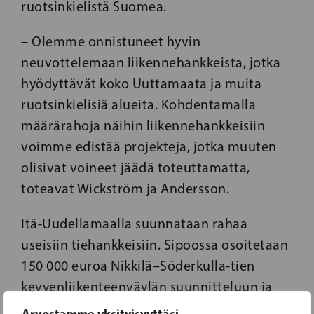
ruotsinkielistä Suomea.
– Olemme onnistuneet hyvin
neuvottelemaan liikennehankkeista, jotka
hyödyttävät koko Uuttamaata ja muita
ruotsinkielisiä alueita. Kohdentamalla
määrärahoja näihin liikennehankkeisiin
voimme edistää projekteja, jotka muuten
olisivat voineet jäädä toteuttamatta,
toteavat Wickström ja Andersson.
Itä-Uudellamaalla suunnataan rahaa
useisiin tiehankkeisiin. Sipoossa osoitetaan
150 000 euroa Nikkilä–Söderkulla-tien
kevyenliikenteenväylän suunnitteluun ja
Massbyntielle 500 000 euroa
Arvostamme yksityisyyttäsi