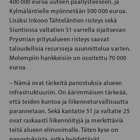
400 000 euroa uuteen päällysteeseen, ja
Kylmäläntielle myönnetään 500 000 euroa.
Lisäksi Inkoon Tähteläntien risteys sekä
Siuntiossa valtatien 51 varrella sijaitsevan
Prysmian yritysalueen risteys saavat
taloudellisia resursseja suunnittelua varten.
Molempiin hankkeisiin on osoitettu 70 000
euroa.
– Nämä ovat tärkeitä panostuksia alueen
infrastruktuuriin. On äärimmäisen tärkeää,
että teiden kuntoa ja liikenneturvallisuutta
parannetaan. Sekä kantatie 51 ja valtatie 25
ovat raskaasti liikennöityjä ja merkittäviä
teitä alueen elinvoimalle. Täten kyse on
panostuksista, jotka hyödyttävät