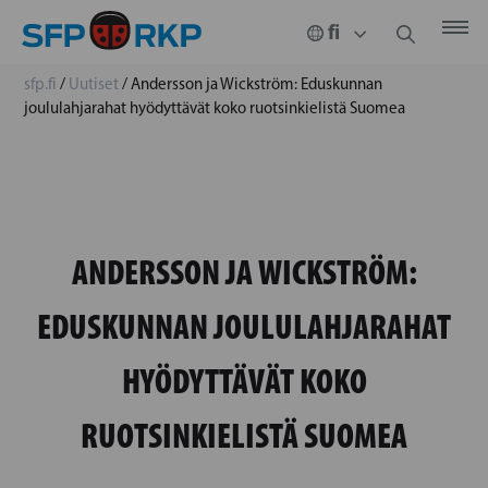
sfp.fi
/
Uutiset
/
Andersson ja Wickström: Eduskunnan
joululahjarahat hyödyttävät koko ruotsinkielistä Suomea
ANDERSSON JA WICKSTRÖM:
EDUSKUNNAN JOULULAHJARAHAT
HYÖDYTTÄVÄT KOKO
RUOTSINKIELISTÄ SUOMEA