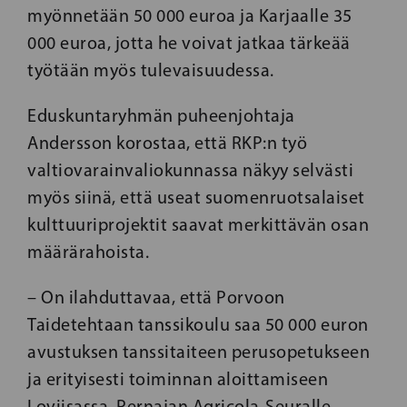
myönnetään 50 000 euroa ja Karjaalle 35
000 euroa, jotta he voivat jatkaa tärkeää
työtään myös tulevaisuudessa.
Eduskuntaryhmän puheenjohtaja
Andersson korostaa, että RKP:n työ
valtiovarainvaliokunnassa näkyy selvästi
myös siinä, että useat suomenruotsalaiset
kulttuuriprojektit saavat merkittävän osan
määrärahoista.
– On ilahduttavaa, että Porvoon
Taidetehtaan tanssikoulu saa 50 000 euron
avustuksen tanssitaiteen perusopetukseen
ja erityisesti toiminnan aloittamiseen
Loviisassa. Pernajan Agricola-Seuralle