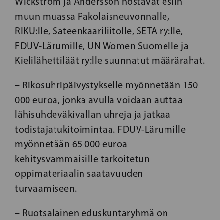
Wickström ja Andersson nostavat esiin
muun muassa Pakolaisneuvonnalle,
RIKU:lle, Sateenkaariliitolle, SETA ry:lle,
FDUV-Lärumille, UN Women Suomelle ja
Kielilähettiläät ry:lle suunnatut määrärahat.
– Rikosuhripäivystykselle myönnetään 150
000 euroa, jonka avulla voidaan auttaa
lähisuhdeväkivallan uhreja ja jatkaa
todistajatukitoimintaa. FDUV-Lärumille
myönnetään 65 000 euroa
kehitysvammaisille tarkoitetun
oppimateriaalin saatavuuden
turvaamiseen.
– Ruotsalainen eduskuntaryhmä on