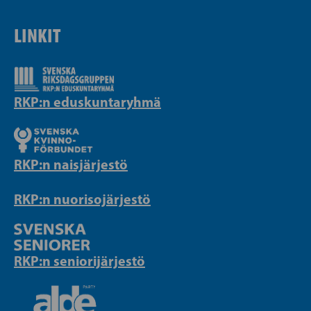
LINKIT
RKP:n eduskuntaryhmä
RKP:n naisjärjestö
RKP:n nuorisojärjestö
RKP:n seniorijärjestö