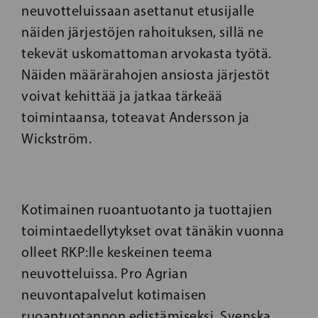
neuvotteluissaan asettanut etusijalle
näiden järjestöjen rahoituksen, sillä ne
tekevät uskomattoman arvokasta työtä.
Näiden määrärahojen ansiosta järjestöt
voivat kehittää ja jatkaa tärkeää
toimintaansa, toteavat Andersson ja
Wickström.
Kotimainen ruoantuotanto ja tuottajien
toimintaedellytykset ovat tänäkin vuonna
olleet RKP:lle keskeinen teema
neuvotteluissa. Pro Agrian
neuvontapalvelut kotimaisen
ruoantuotannon edistämiseksi, Svenska