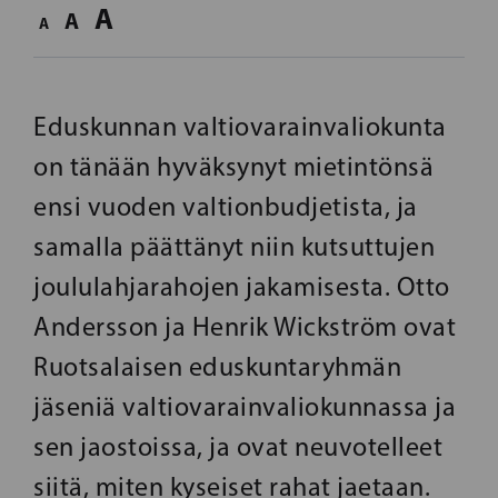
A
A
A
Eduskunnan valtiovarainvaliokunta
on tänään hyväksynyt mietintönsä
ensi vuoden valtionbudjetista, ja
samalla päättänyt niin kutsuttujen
joululahjarahojen jakamisesta. Otto
Andersson ja Henrik Wickström ovat
Ruotsalaisen eduskuntaryhmän
jäseniä valtiovarainvaliokunnassa ja
sen jaostoissa, ja ovat neuvotelleet
siitä, miten kyseiset rahat jaetaan.