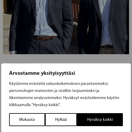
26.05.2026
Arvostamme yksityisyyttäsi
ADLERCREUTZ JA WICKSTRÖM
Käytämme evästeitä selauskokemuksesi parantamiseksi,
VIERAILIVAT LÄNSI-UUDELLAMAALLA:
personoitujen mainosten ja sisällön tarjoamiseksi ja
liikenteemme analysoimiseksi. Hyväksyt evästeidemme käytön
HALLITUKSEN PANOSTUKSET
klikkaamalla ”Hyväksy kaikki”.
VAHVISTAVAT SEUDUN KASVUNÄKYMIÄ
Mukauta
Hylkää
Hyväksy kaikki
RKP:n puheenjohtaja, opetusministeri Anders