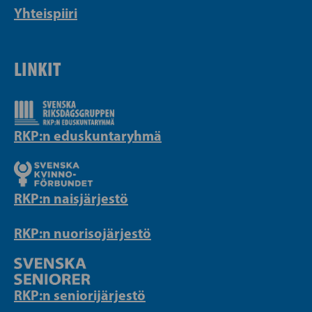
Yhteispiiri
LINKIT
RKP:n eduskuntaryhmä
RKP:n naisjärjestö
RKP:n nuorisojärjestö
RKP:n seniorijärjestö