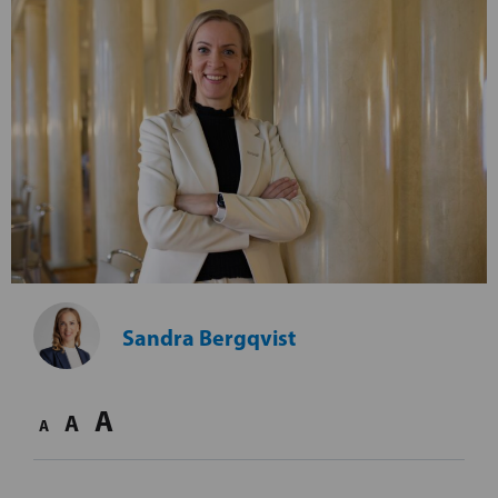
Sandra Bergqvist
A
A
A