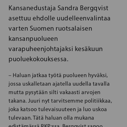
Kansanedustaja Sandra Bergqvist
asettuu ehdolle uudelleenvalintaa
varten Suomen ruotsalaisen
kansanpuolueen
varapuheenjohtajaksi kesäkuun
puoluekokouksessa.
– Haluan jatkaa työtä puolueen hyväksi,
jossa uskalletaan ajatella uudella tavalla
mutta pysytään silti vakaasti arvojen
takana. Juuri nyt tarvitsemme politiikkaa,
joka katsoo tulevaisuuteen ja luo uskoa
tulevaan. Tätä haluan olla mukana
edistämässä RKP:ssa, Bergqvist sanoo.