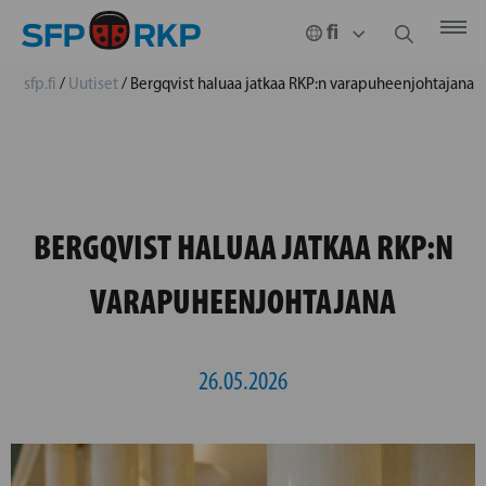
sfp.fi
/
Uutiset
/
Bergqvist haluaa jatkaa RKP:n varapuheenjohtajana
BERGQVIST HALUAA JATKAA RKP:N
VARAPUHEENJOHTAJANA
26.05.2026