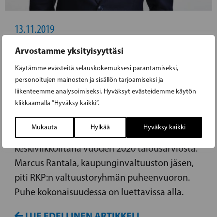
13.11.2019
Arvostamme yksityisyyttäsi
RKP:N VALTUUSTORYHMÄ
Käytämme evästeitä selauskokemuksesi parantamiseksi,
HELSINGISSÄ: HELSINKI ON KYENNYT
personoitujen mainosten ja sisällön tarjoamiseksi ja
PITÄMÄÄN TALOUS TASAPAINOSSA
liikenteemme analysoimiseksi. Hyväksyt evästeidemme käytön
RIIPPUMATTA SUHDANTEISTA
klikkaamalla ”Hyväksy kaikki”.
Mukauta
Hylkää
Hyväksy kaikki
Helsingin kaupunginvaltuusto keskusteli
keskiviikkoiltana vuoden 2020 talousarviosta.
Marcus Rantala, kaupunginvaltuuston jäsen,
piti RKP:n valtuustoryhmän puheenvuoron.
Puhe kokonaisuudessa on luettavissa alla.
LUE EDELLINEN ARTIKKELI