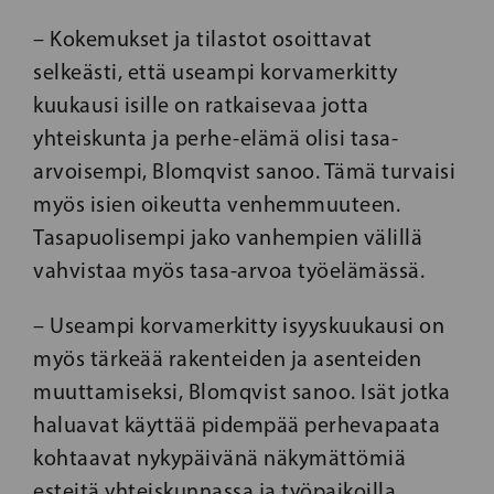
– Kokemukset ja tilastot osoittavat
selkeästi, että useampi korvamerkitty
kuukausi isille on ratkaisevaa jotta
yhteiskunta ja perhe-elämä olisi tasa-
arvoisempi, Blomqvist sanoo. Tämä turvaisi
myös isien oikeutta venhemmuuteen.
Tasapuolisempi jako vanhempien välillä
vahvistaa myös tasa-arvoa työelämässä.
– Useampi korvamerkitty isyyskuukausi on
myös tärkeää rakenteiden ja asenteiden
muuttamiseksi, Blomqvist sanoo. Isät jotka
haluavat käyttää pidempää perhevapaata
kohtaavat nykypäivänä näkymättömiä
esteitä yhteiskunnassa ja työpaikoilla.