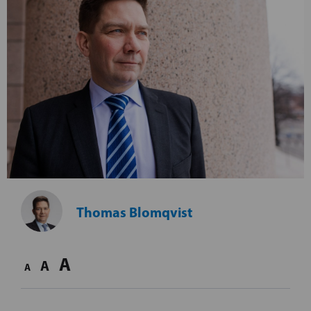
Thomas Blomqvist
A
A
A