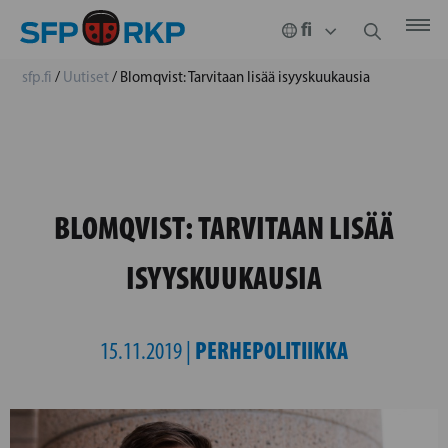
sfp.fi
/
Uutiset
/
Blomqvist: Tarvitaan lisää isyyskuukausia
BLOMQVIST: TARVITAAN LISÄÄ
ISYYSKUUKAUSIA
PERHEPOLITIIKKA
15.11.2019 |