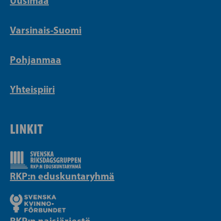
Uusimaa
Varsinais-Suomi
Pohjanmaa
Yhteispiiri
LINKIT
RKP:n eduskuntaryhmä
RKP:n naisjärjestö