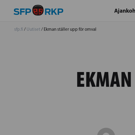
Ajankoh
sfp.fi
/
Uutiset
/
Ekman ställer upp för omval
EKMAN 