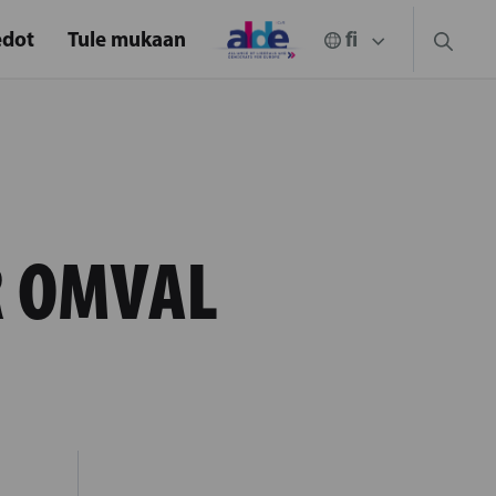
edot
Tule mukaan
R OMVAL