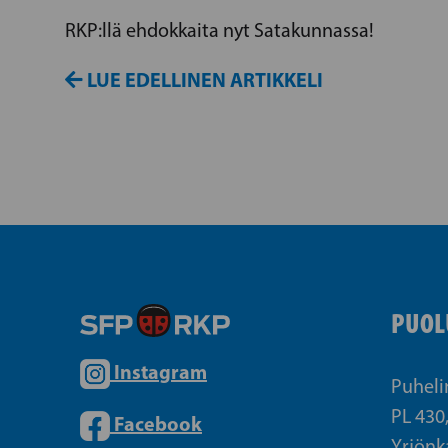
RKP:llä ehdokkaita nyt Satakunnassa!
LUE EDELLINEN ARTIKKELI
PUOL
Instagram
Puheli
PL 430
Facebook
Yrjönk