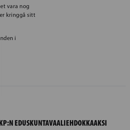
det vara nog
r kringgå sitt
mnden i
KP:N EDUSKUNTAVAALIEHDOKKAAKSI