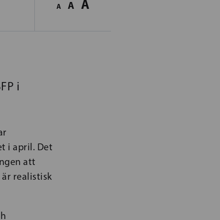
A
A
A
FP i
ar
 i april. Det
ingen att
är realistisk
ch