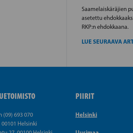
Saamelaiskäräjien pu
asetettu ehdokkaaks
RKP:n ehdokkaana.
LUE SEURAAVA ART
UETOIMISTO
PIIRIT
Helsinki
n (09) 693 070
, 00101 Helsinki
Uusimaa
atu 27, 00100 Helsinki