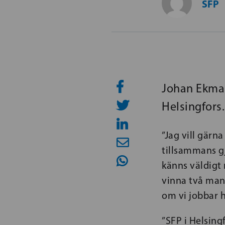
SFP
Johan Ekman
Helsingfors.
”Jag vill gärn
tillsammans gj
känns väldigt 
vinna två mand
om vi jobbar 
”SFP i Helsing