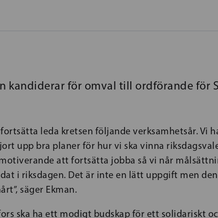
 kandiderar för omval till ordförande för S
a fortsätta leda kretsen följande verksamhetsår. Vi h
ort upp bra planer för hur vi ska vinna riksdagsvalet
motiverande att fortsätta jobba så vi når målsättn
at i riksdagen. Det är inte en lätt uppgift men den 
hårt”, säger Ekman.
fors ska ha ett modigt budskap för ett solidariskt o