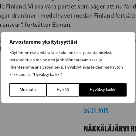
 Finland. Vi ska vara partiet som säger att nu får 
ngar drunknar i medelhavet medan Finland fortsätte
ansvar”, fortsätter Ekman.
31, jobbar i riksdagen, är medlem i utbildningsnä
Arvostamme yksityisyyttäsi
ch ordförande för nämndens svenska sektion.
Käytämme evästeitä selauskokemuksesi parantamiseksi,
personoitujen mainosten ja sisällön tarjoamiseksi ja
liikenteemme analysoimiseksi. Hyväksyt evästeidemme käytön
klikkaamalla ”Hyväksy kaikki”.
Mukauta
Hylkää
Hyväksy kaikki
06.03.2015
NÄKKÄLÄJÄRVI R