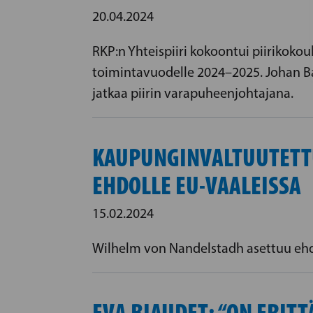
20.04.2024
RKP:n Yhteispiiri kokoontui piirikokou
toimintavuodelle 2024–2025. Johan Bar
jatkaa piirin varapuheenjohtajana.
KAUPUNGINVALTUUTETTU
EHDOLLE EU-VAALEISSA
15.02.2024
Wilhelm von Nandelstadh asettuu ehdo
EVA BIAUDET: “ON ERITT