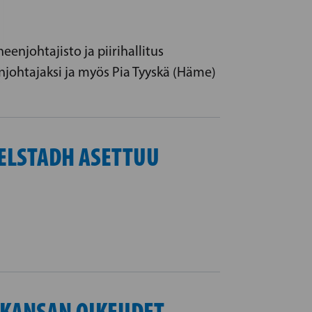
enjohtajisto ja piirihallitus
njohtajaksi ja myös Pia Tyyskä (Häme)
ELSTADH ASETTUU
N KANSAN OIKEUDET