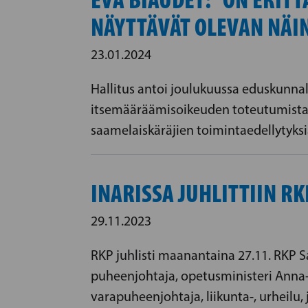
NÄYTTÄVÄT OLEVAN NÄIN
23.01.2024
Hallitus antoi joulukuussa eduskunnal
itsemääräämisoikeuden toteutumista s
saamelaiskäräjien toimintaedellytyksi
INARISSA JUHLITTIIN R
29.11.2023
RKP juhlisti maanantaina 27.11. RKP Saa
puheenjohtaja, opetusministeri Anna-
varapuheenjohtaja, liikunta-, urheilu