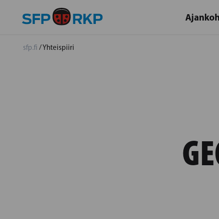
Ajankoh
sfp.fi
/
Yhteispiiri
GE