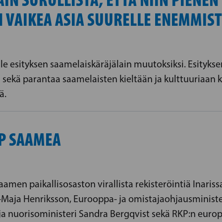
 VAIKEA ASIA SUURELLE ENEMMIST
le esityksen saamelaiskäräjälain muutoksiksi. Esityks
ekä parantaa saamelaisten kieltään ja kulttuuriaan k
ä.
KP SAAMEA
men paikallisosaston virallista rekisteröintiä Inarissa
Maja Henriksson, Eurooppa- ja omistajaohjausministe
, ja nuorisoministeri Sandra Bergqvist sekä RKP:n euro