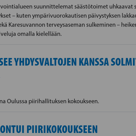
vointialueen suunnittelemat säästötoimet uhkaavat sa
itykset – kuten ympärivuorokautisen päivystyksen lak
sekä Karesuvannon terveysaseman sulkeminen – heike
veluja omalla kielellään.
ITSEE YHDYSVALTOJEN KANSSA SOLM
A
na Oulussa piirihallituksen kokoukseen.
OONTUI PIIRIKOKOUKSEEN