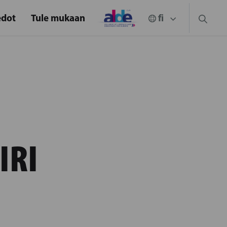
edot
Tule mukaan
IRI