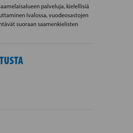
amelaisalueen palveluja, kielellisiä
kauttaminen Ivalossa, vuodeosastojen
ntävät suoraan saamenkielisten
ITUSTA