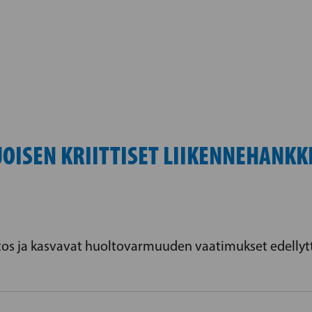
HJOISEN KRIITTISET LIIKENNEHANK
s ja kasvavat huoltovarmuuden vaatimukset edellytt