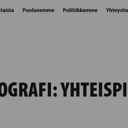
taista
Puolueemme
Politiikkamme
Yhteysti
OGRAFI:
YHTEISPI