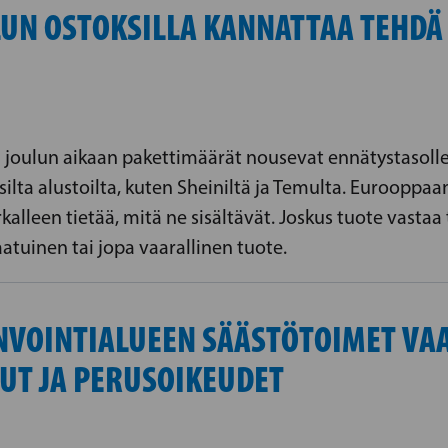
ULUN OSTOKSILLA KANNATTAA TEHDÄ
 joulun aikaan pakettimäärät nousevat ennätystasolle.
aisilta alustoilta, kuten Sheiniltä ja Temulta. Euroop
kalleen tietää, mitä ne sisältävät. Joskus tuote vastaa 
aatuinen tai jopa vaarallinen tuote.
INVOINTIALUEEN SÄÄSTÖTOIMET VA
UT JA PERUSOIKEUDET