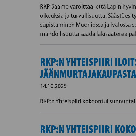
RKP Saame varoittaa, että Lapin hyvin
oikeuksia ja turvallisuutta. Säästöes
supistaminen Muoniossa ja Ivalossa 
mahdollisuutta saada lakisääteisiä pal
RKP:N YHTEISPIIRI ILO
JÄÄNMURTAJAKAUPAST
14.10.2025
RKP:n Yhteispiiri kokoontui sunnuntai
RKP:N YHTEISPIIRI KOK