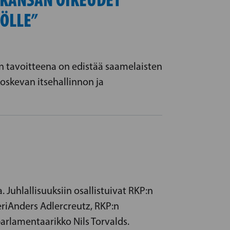
ÖLLE”
en tavoitteena on edistää saamelaisten
oskevan itsehallinnon ja
. Juhlallisuuksiin osallistuivat RKP:n
riAnders Adlercreutz, RKP:n
parlamentaarikko Nils Torvalds.