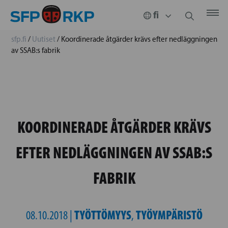
sfp.fi
/
Uutiset
/
Koordinerade åtgärder krävs efter nedläggningen
av SSAB:s fabrik
KOORDINERADE ÅTGÄRDER KRÄVS
EFTER NEDLÄGGNINGEN AV SSAB:S
FABRIK
TYÖTTÖMYYS
TYÖYMPÄRISTÖ
08.10.2018 |
,