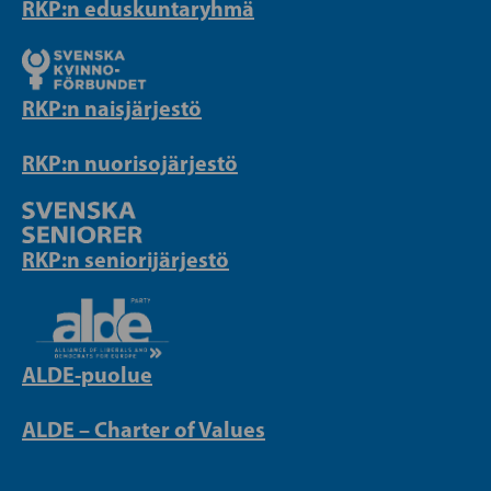
RKP:n eduskuntaryhmä
RKP:n naisjärjestö
RKP:n nuorisojärjestö
RKP:n seniorijärjestö
ALDE-puolue
ALDE – Charter of Values