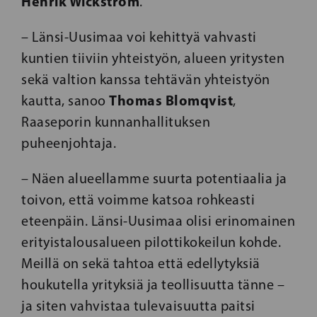
Henrik Wickström
.
– Länsi-Uusimaa voi kehittyä vahvasti
kuntien tiiviin yhteistyön, alueen yritysten
sekä valtion kanssa tehtävän yhteistyön
Thomas Blomqvist
kautta, sanoo
,
Raaseporin kunnanhallituksen
puheenjohtaja.
– Näen alueellamme suurta potentiaalia ja
toivon, että voimme katsoa rohkeasti
eteenpäin. Länsi-Uusimaa olisi erinomainen
erityistalousalueen pilottikokeilun kohde.
Meillä on sekä tahtoa että edellytyksiä
houkutella yrityksiä ja teollisuutta tänne –
ja siten vahvistaa tulevaisuutta paitsi