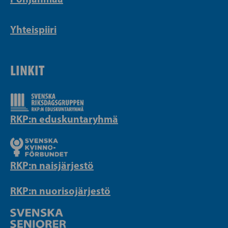
Yhteispiiri
LINKIT
RKP:n eduskuntaryhmä
RKP:n naisjärjestö
RKP:n nuorisojärjestö