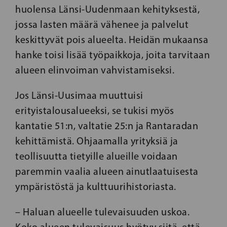
huolensa Länsi-Uudenmaan kehityksestä,
jossa lasten määrä vähenee ja palvelut
keskittyvät pois alueelta. Heidän mukaansa
hanke toisi lisää työpaikkoja, joita tarvitaan
alueen elinvoiman vahvistamiseksi.
Jos Länsi-Uusimaa muuttuisi
erityistalousalueeksi, se tukisi myös
kantatie 51:n, valtatie 25:n ja Rantaradan
kehittämistä. Ohjaamalla yrityksiä ja
teollisuutta tietyille alueille voidaan
paremmin vaalia alueen ainutlaatuisesta
ympäristöstä ja kulttuurihistoriasta.
– Haluan alueelle tulevaisuuden uskoa.
Koko alueen tulevaisuus hyötyy siitä, että