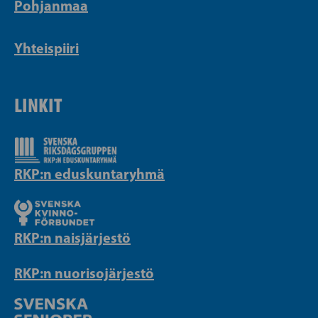
Pohjanmaa
Yhteispiiri
LINKIT
RKP:n eduskuntaryhmä
RKP:n naisjärjestö
RKP:n nuorisojärjestö