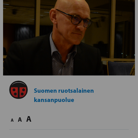
Suomen ruotsalainen
kansanpuolue
A
A
A