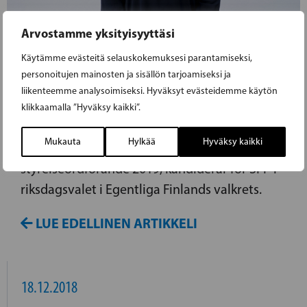
Arvostamme yksityisyyttäsi
18.12.2018
Käytämme evästeitä selauskokemuksesi parantamiseksi,
personoitujen mainosten ja sisällön tarjoamiseksi ja
SHARIE SVEHOLM KANDIDERAR I
liikenteemme analysoimiseksi. Hyväksyt evästeidemme käytön
RIKSDAGSVALET
klikkaamalla ”Hyväksy kaikki”.
Mukauta
Hylkää
Hyväksy kaikki
Sharie Sveholm, Studerandekåren Noviums
styrelseordförande 2019, kandiderar för SFP i
riksdagsvalet i Egentliga Finlands valkrets.
LUE EDELLINEN ARTIKKELI
18.12.2018