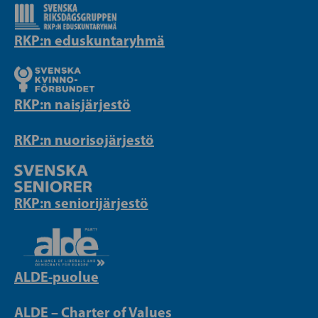
RKP:n eduskuntaryhmä
RKP:n naisjärjestö
RKP:n nuorisojärjestö
RKP:n seniorijärjestö
ALDE-puolue
ALDE – Charter of Values