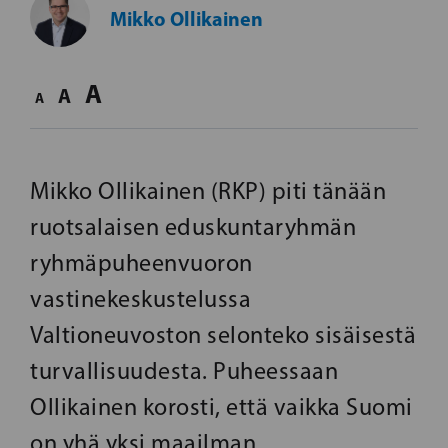
Mikko Ollikainen
A
A
A
Mikko Ollikainen (RKP) piti tänään
ruotsalaisen eduskuntaryhmän
ryhmäpuheenvuoron
vastinekeskustelussa
Valtioneuvoston selonteko sisäisestä
turvallisuudesta. Puheessaan
Ollikainen korosti, että vaikka Suomi
on yhä yksi maailman