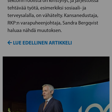
sektorin roolista on kiristynyt, ja järjestöissä
tehtävää työtä, esimerkiksi sosiaali- ja
terveysalalla, on vähätelty. Kansanedustaja,
RKP:n varapuheenjohtaja, Sandra Bergqvist
haluaa nähdä muutoksen.
LUE EDELLINEN ARTIKKELI