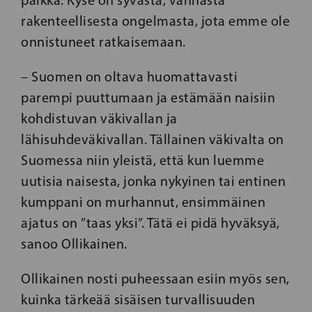
paikka. Kyse on syvästä, vanhasta
rakenteellisesta ongelmasta, jota emme ole
onnistuneet ratkaisemaan.
– Suomen on oltava huomattavasti
parempi puuttumaan ja estämään naisiin
kohdistuvan väkivallan ja
lähisuhdeväkivallan. Tällainen väkivalta on
Suomessa niin yleistä, että kun luemme
uutisia naisesta, jonka nykyinen tai entinen
kumppani on murhannut, ensimmäinen
ajatus on ”taas yksi”. Tätä ei pidä hyväksyä,
sanoo Ollikainen.
Ollikainen nosti puheessaan esiin myös sen,
kuinka tärkeää sisäisen turvallisuuden