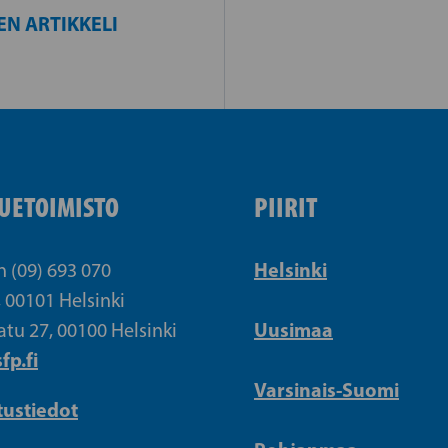
EN ARTIKKELI
UETOIMISTO
PIIRIT
Helsinki
n (09) 693 070
, 00101 Helsinki
Uusimaa
atu 27, 00100 Helsinki
fp.fi
Varsinais-Suomi
tustiedot