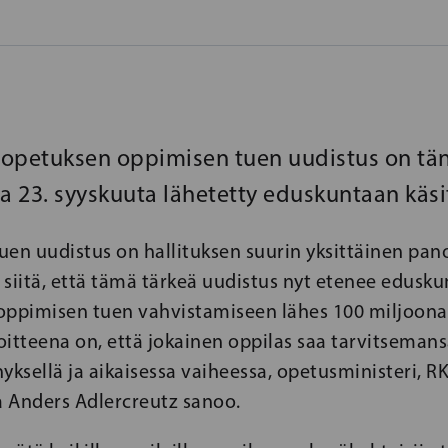
usopetuksen oppimisen tuen uudistus on tä
 23. syyskuuta lähetetty eduskuntaan käsi
uen uudistus on hallituksen suurin yksittäinen pan
n siitä, että tämä tärkeä uudistus nyt etenee edusku
ppimisen tuen vahvistamiseen lähes 100 miljoona
itteena on, että jokainen oppilas saa tarvitseman
yksellä ja aikaisessa vaiheessa, opetusministeri, R
 Anders Adlercreutz sanoo.