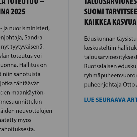
LÄ TOTEUTUU –
TALOUSARVIOKES
NNA 2025
SUOMI TARVITSE
KAIKKEA KASVUA
- ja nuorisministeri,
njohtaja, Sandra
Eduskunnan täysist
 nyt tyytyväisenä,
keskusteltiin hallitu
ylän toteutus voi
talousarvioesitykses
vuonna. Hallitus on
Ruotsalaisen edusk
 niin sanotuista
ryhmäpuheenvuoron
jotka tähtäävät
puheenjohtaja Otto 
iden maankäytön,
LUE SEURAAVA ART
ennesuunnittelun
Näiden neuvottelujen
äätetty myös
rahoituksesta.