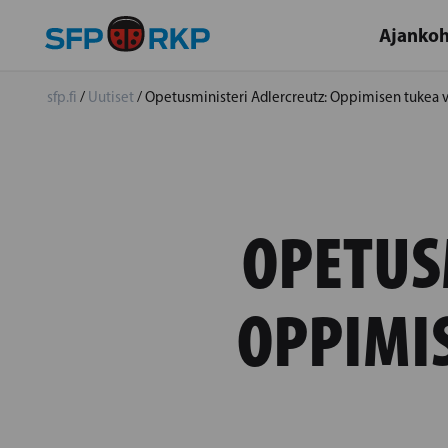
Ajankoh
sfp.fi
/
Uutiset
/
Opetusministeri Adlercreutz: Oppimisen tukea 
OPETUS
OPPIMI