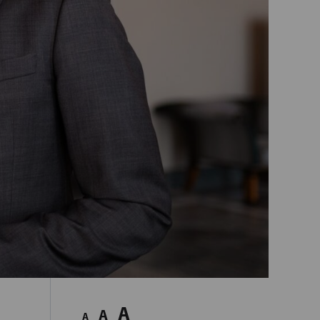
A
A
A