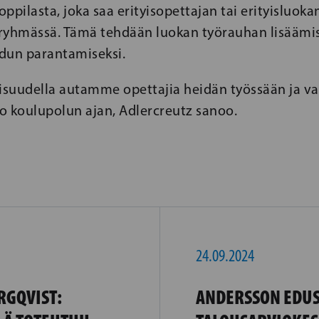
 oppilasta, joka saa erityisopettajan tai erityisluok
ryhmässä. Tämä tehdään luokan työrauhan lisäämis
dun parantamiseksi.
aisuudella autamme opettajia heidän työssään ja 
o koulupolun ajan, Adlercreutz sanoo.
24.09.2024
RGQVIST:
ANDERSSON EDU