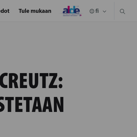
edot
Tule mukaan
CREUTZ:
STETAAN