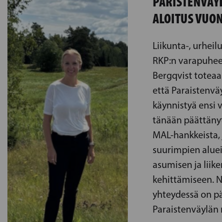
PARISTENVÄY
ALOITUS VUO
Liikunta-, urheilu
RKP:n varapuhee
Bergqvist toteaa
että Paraistenvä
käynnistyä ensi 
tänään päättänyt
MAL-hankkeista, 
suurimpien alue
asumisen ja liik
kehittämiseen. 
yhteydessä on p
Paraistenväylän 