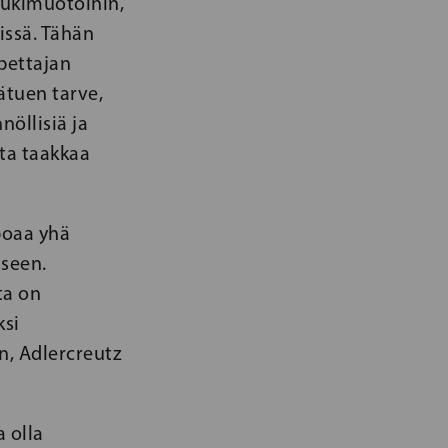
tukimuotoihin,
issä. Tähän
opettajan
ätuen tarve,
nöllisiä ja
sta taakkaa
poaa yhä
iseen.
ta on
ksi
, Adlercreutz
 olla