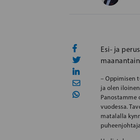
Esi- ja per
maanantaina
– Oppimisen t
ja olen iloine
Panostamme o
vuodessa. Tavo
matalalla kynn
puheenjohtaja