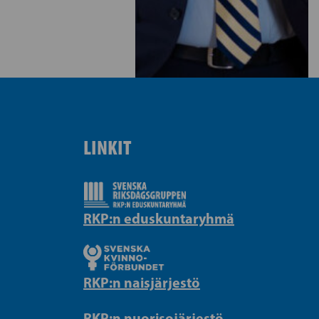
LINKIT
RKP:n eduskuntaryhmä
RKP:n naisjärjestö
RKP:n nuorisojärjestö