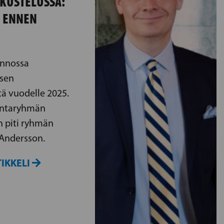
KUSTELUSSA:
E ENNEN
unnossa
ksen
tä vuodelle 2025.
untaryhmän
 piti ryhmän
Andersson.
IKKELI