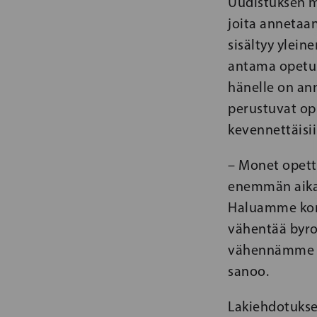
Uudistuksen my
joita annetaa
sisältyy ylein
antama opetus
hänelle on ann
perustuvat opp
kevennettäisii
– Monet opett
enemmän aikaa
Haluamme korj
vähentää byro
vähennämme tu
sanoo.
Lakiehdotukses