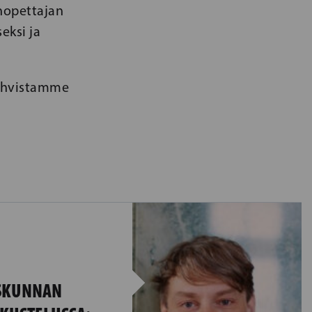
anopettajan
eksi ja
vahvistamme
SKUNNAN