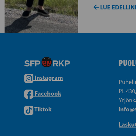
LUE EDELLIN
PUOL
Instagram
Puheli
PL 430
Facebook
Yrjönk
Tiktok
info@s
Lasku