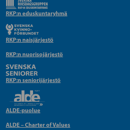
RKP:n eduskuntaryhmä
RKP:n naisjärjestö
RKP:n nuorisojärjestö
RKP:n seniorijärjestö
ALDE-puolue
ALDE – Charter of Values