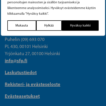
personoitujen mainosten ja sisällön tarjoamiseksi ja
Tiktok
liikenteemme analysoimiseksi. Hyväksyt evästeidemme käytön
klikkaamalla ”Hyväksy kaikki”.
PUOLUETOIMISTO
Mukauta
Hylkää
Hyväksy kaikki
Puhelin (09) 693 070
PL 430, 00101 Helsinki
Yrjönkatu 27, 00100 Helsinki
info@sfp.fi
Laskutustiedot
Rekisteri- ja evästeseloste
Evästeasetukset