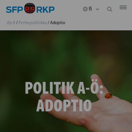
sfp.fi
/
Perhepolitiikka
/
Adoptio
POLITIK A-Ö:
ADOPTIO