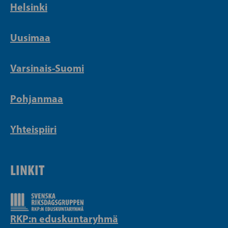
Helsinki
Uusimaa
Varsinais-Suomi
Pohjanmaa
Yhteispiiri
LINKIT
RKP:n eduskuntaryhmä