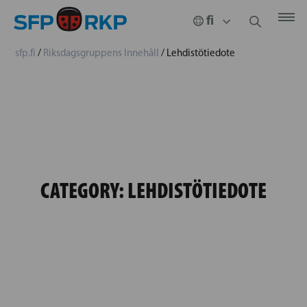
sfp.fi
/
Riksdagsgruppens Innehåll
/
Lehdistötiedote
CATEGORY:
LEHDISTÖTIEDOTE