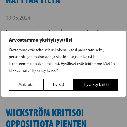
13.05.2024
Eurooppa- ja omistajaohjausministeri Anders
Arvostamme yksityisyyttäsi
Adlercreutz vieraili Nammon tehtaalla
Sastamalassa. Nammo on puolustusalan yritys,
Käytämme evästeitä selauskokemuksesi parantamiseksi,
jonka yksi omistajista puolestaan on puoliksi
personoitujen mainosten ja sisällön tarjoamiseksi ja
liikenteemme analysoimiseksi. Hyväksyt evästeidemme käytön
valtio-omisteinen Patria. Patrian omistajaohjaus
klikkaamalla ”Hyväksy kaikki”.
kuuluu valtioneuvoston kanslialle.
Mukauta
Hylkää
Hyväksy kaikki
WICKSTRÖM KRITISOI
OPPOSITIOTA PIENTEN