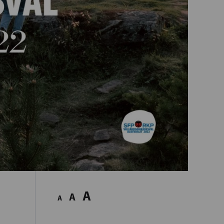
A
A
A