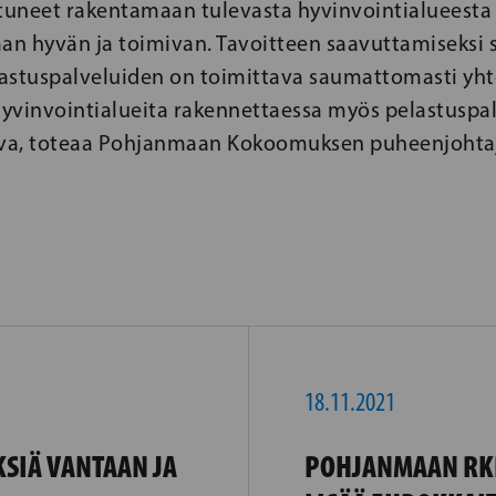
uneet rakentamaan tulevasta hyvinvointialueesta
n hyvän ja toimivan. Tavoitteen saavuttamiseksi so
elastuspalveluiden on toimittava saumattomasti yht
 hyvinvointialueita rakennettaessa myös pelastuspa
va, toteaa Pohjanmaan Kokoomuksen puheenjohta
18.11.2021
KSIÄ VANTAAN JA
POHJANMAAN RK