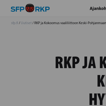
Ajankoh
sfp.fi
/
Uutiset
/
RKP ja Kokoomus vaaliliittoon Keski-Pohjanmaan
RKP JA 
K
HY