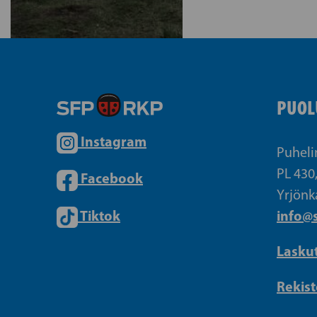
PUOL
Instagram
Puheli
PL 430
Facebook
Yrjönk
Tiktok
info@s
Lasku
Rekist