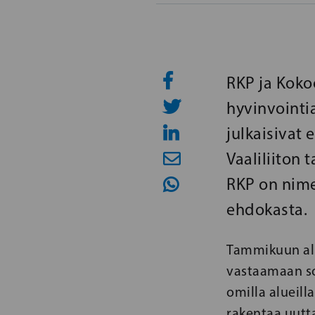
RKP ja Koko
hyvinvointi
julkaisivat
Vaaliliiton 
RKP on nime
ehdokasta.
Tammikuun alue
vastaamaan so
omilla alueill
rakentaa uutta