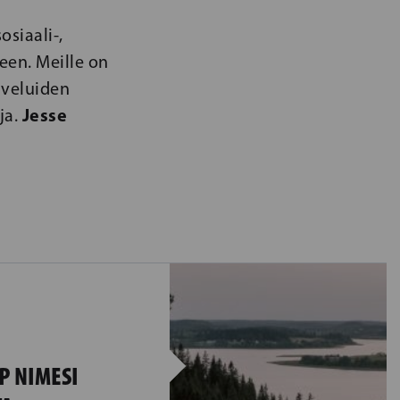
siaali-,
een. Meille on
lveluiden
Jesse
ja.
P NIMESI