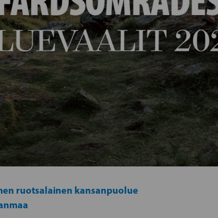
en ruotsalainen kansanpuolue
janmaa