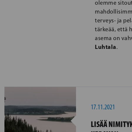
olemme sitout
mahdollisimma
terveys- ja p
tärkeää, että
asema on vah
Luhtala
.
17.11.2021
LISÄÄ NIMITY