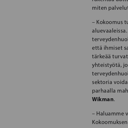
miten palvelut
– Kokoomus tun
aluevaaleissa.
terveydenhuol
että ihmiset 
tärkeää turvat
yhteistyötä, j
terveydenhuol
sektoria void
parhaalla mah
Wikman
.
– Haluamme va
Kokoomuksen j