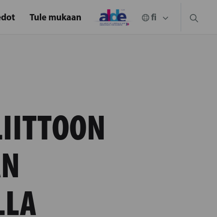
edot
Tule mukaan
LIITTOON
AN
LLA