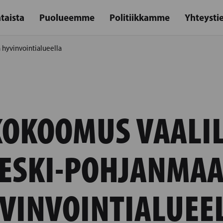
taista
Puolueemme
Politiikkamme
Yhteysti
 hyvinvointialueella
KOKOOMUS VAALI
ESKI-POHJANMA
VINVOINTIALUEE