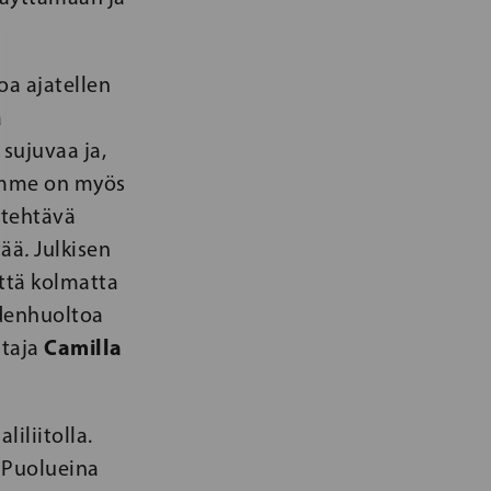
oa ajatellen
a
sujuvaa ja,
lamme on myös
 tehtävä
tää
.
Julkisen
ttä kolmatta
ydenhuoltoa
Camilla
htaja
iliitolla.
 Puolueina