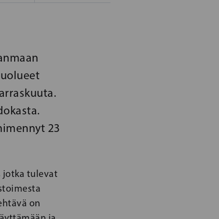
hjanmaan
Puolueet
arraskuuta.
hdokasta.
nimennyt 23
 jotka tulevat
ustoimesta
tehtävä on
näyttämään ja