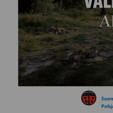
Suom
Poh