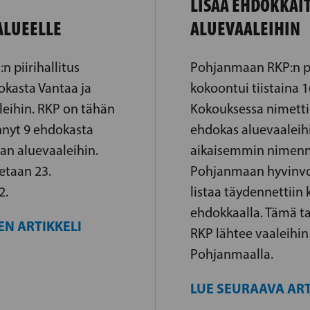
LISÄÄ EHDOKKAI
ALUEELLE
ALUEVAALEIHIN
 piirihallitus
Pohjanmaan RKP:n pii
okasta Vantaa ja
kokoontui tiistaina 
eihin. RKP on tähän
Kokouksessa nimetti
nyt 9 ehdokasta
ehdokas aluevaaleih
an aluevaaleihin.
aikaisemmin nimenn
tetaan 23.
Pohjanmaan hyvinvoi
2.
listaa täydennettiin
ehdokkaalla. Tämä ta
EN ARTIKKELI
RKP lähtee vaaleihin 
Pohjanmaalla.
LUE SEURAAVA ART