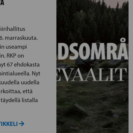
TA
rihallitus
16. marraskuuta.
in useampi
in. RKP on
yt 67 ehdokasta
ntialueella. Nyt
 kuudella uudella
rkoittaa, että
täydellä listalla
IKKELI