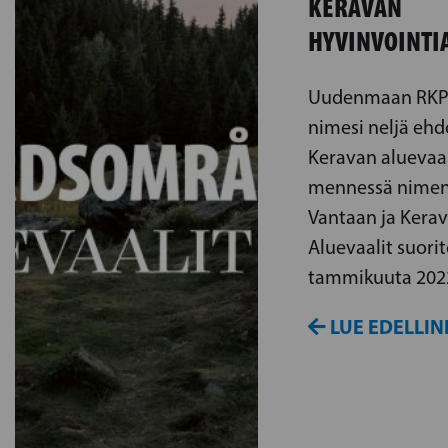
KERAVAN
HYVINVOINTI
Uudenmaan RKP:n
nimesi neljä ehd
Keravan aluevaal
mennessä nimen
Vantaan ja Kerav
Aluevaalit suori
tammikuuta 202
LUE EDELLIN