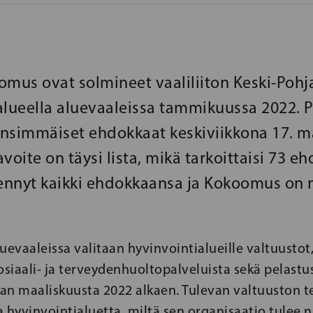
omus ovat solmineet vaaliliiton Keski-Po
alueella aluevaaleissa tammikuussa 2022. 
 ensimmäiset ehdokkaat keskiviikkona 17. m
tavoite on täysi lista, mikä tarkoittaisi 73 e
nnyt kaikki ehdokkaansa ja Kokoomus on 
vaaleissa valitaan hyvinvointialueille valtuustot,
siaali- ja terveydenhuoltopalveluista sekä pelast
aan maaliskuusta 2022 alkaen. Tulevan valtuuston 
 hyvinvointialuetta, miltä sen organisaatio tulee 