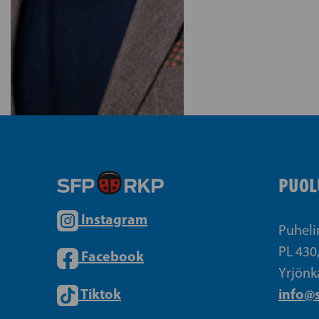
PUOL
Instagram
Puheli
PL 430
Facebook
Yrjönk
Tiktok
info@s