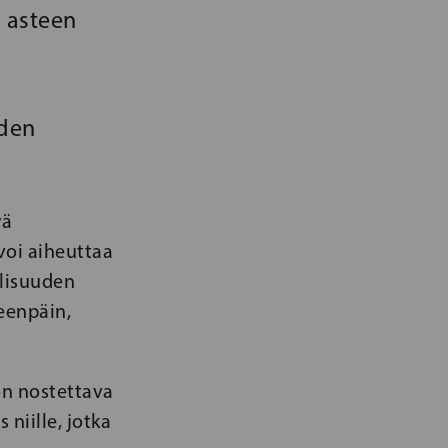
n asteen
oden
yä
voi aiheuttaa
llisuuden
eenpäin,
 on nostettava
niille, jotka