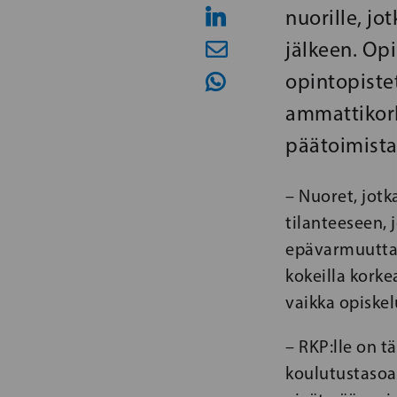
nuorille, jo
jälkeen. Opi
opintopiste
ammattikor
päätoimista
– Nuoret, jotk
tilanteeseen, 
epävarmuutta.
kokeilla korke
vaikka opiskel
– RKP:lle on t
koulutustasoaa