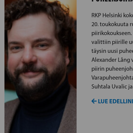
RKP Helsinki kok
20. toukokuuta 
piirikokoukseen
valittiin piirille 
täysin uusi puhe
Alexander Lång v
piirin puheenjoht
Varapuheenjohtaji
Suhtala Uvalic ja
LUE EDELLIN