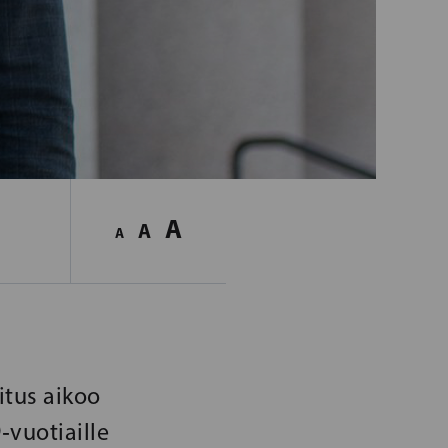
A
A
A
itus aikoo
‑vuotiaille