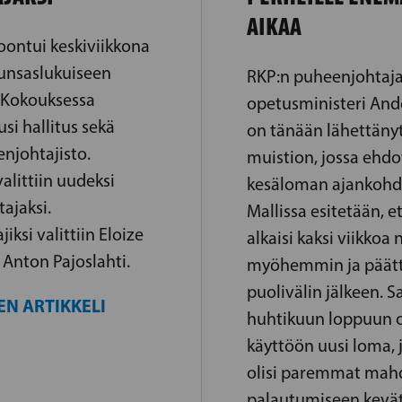
AIKAA
oontui keskiviikkona
runsaslukuiseen
RKP:n puheenjohtaja
. Kokouksessa
opetusministeri And
uusi hallitus sekä
on tänään lähettänyt
enjohtajisto.
muistion, jossa ehd
alittiin uudeksi
kesäloman ajankohd
ajaksi.
Mallissa esitetään, 
ksi valittiin Eloize
alkaisi kaksi viikkoa 
 Anton Pajoslahti.
myöhemmin ja päätt
puolivälin jälkeen. 
EN ARTIKKELI
huhtikuun loppuun o
käyttöön uusi loma, j
olisi paremmat mahd
palautumiseen kevä