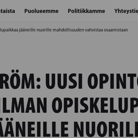
taista
Puolueemme
Politiikkamme
Yhteysti
lupaikkaa jääneille nuorille mahdollisuuden vahvistaa osaamistaan
RÖM: UUSI OPINT
ILMAN OPISKELU
ÄÄNEILLE NUORIL