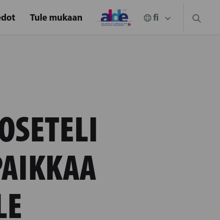
edot
Tule mukaan
OSETELI
PAIKKAA
LE