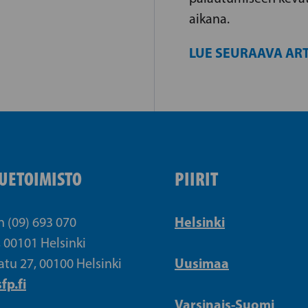
aikana.
LUE SEURAAVA ART
UETOIMISTO
PIIRIT
Helsinki
n (09) 693 070
, 00101 Helsinki
Uusimaa
atu 27, 00100 Helsinki
fp.fi
Varsinais-Suomi