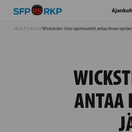
Ajankoh
sfp.fi
/
Uutiset
/
Wickström: Uusi opintoseteli antaa ilman opiske
WICKST
ANTAA 
J