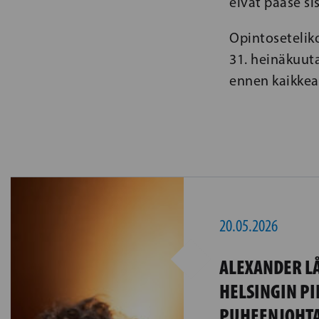
eivät pääse si
Opintosetelik
31. heinäkuut
ennen kaikkea 
20.05.2026
ALEXANDER L
HELSINGIN PI
PUHEENJOHTA