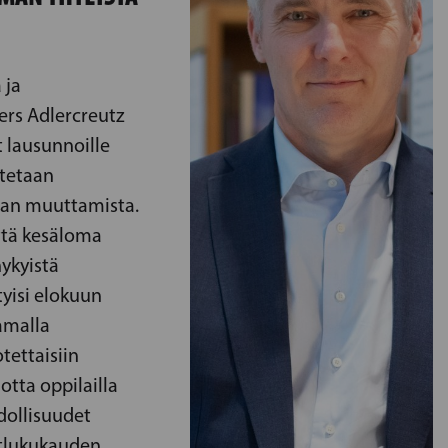
 ja
ers Adlercreutz
 lausunnoille
otetaan
an muuttamista.
että kesäloma
nykyistä
yisi elokuun
Samalla
tettaisiin
otta oppilailla
ollisuudet
tlukukauden