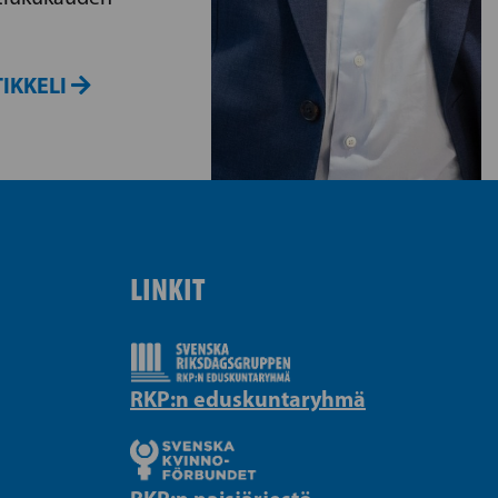
IKKELI
LINKIT
RKP:n eduskuntaryhmä