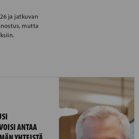
26 ja jatkuvan
anostus, mutta
ksiin.
USI
VOISI ANTAA
MÄN YHTEISTÄ