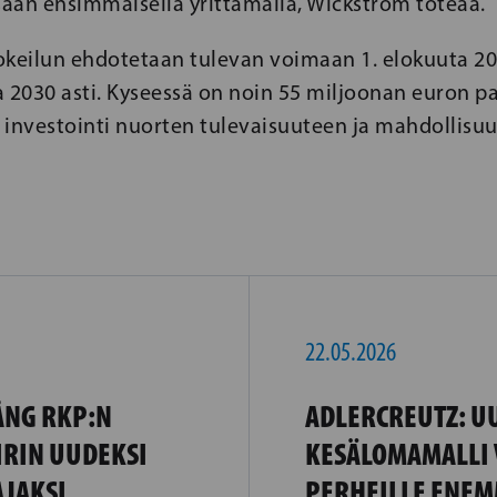
sään ensimmäisellä yrittämällä, Wickström toteaa.
okeilun ehdotetaan tulevan voimaan 1. elokuuta 20
a 2030 asti. Kyseessä on noin 55 miljoonan euron p
investointi nuorten tulevaisuuteen ja mahdollisuu
22.05.2026
ÅNG RKP:N
ADLERCREUTZ: U
IRIN UUDEKSI
KESÄLOMAMALLI 
JAKSI
PERHEILLE ENEM