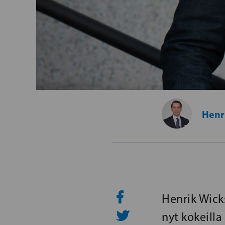
Henr
Henrik Wicks
nyt kokeilla