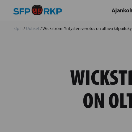
Ajankoh
sfp.fi
/
Uutiset
/
Wickström: Yritysten verotus on oltava kilpailuk
WICKST
ON OL