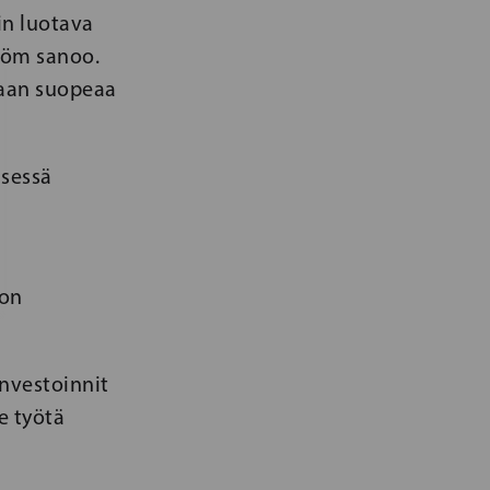
in luotava
tröm sanoo.
taan suopeaa
isessä
ron
investoinnit
e työtä