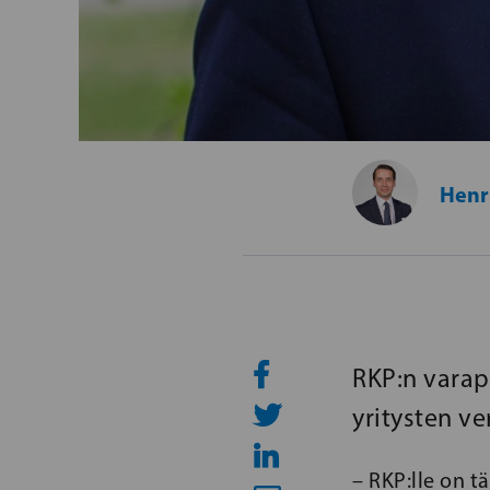
Henr
RKP:n varap
yritysten ve
– RKP:lle on t