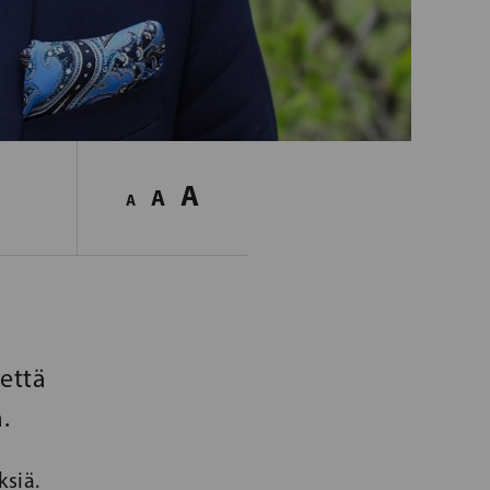
A
A
A
että
.
ksiä.