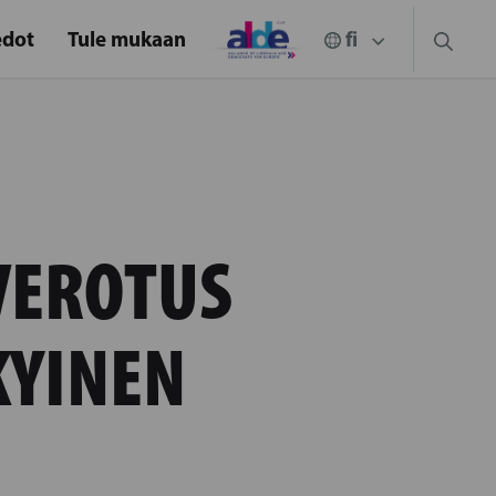
edot
Tule mukaan
VEROTUS
KYINEN