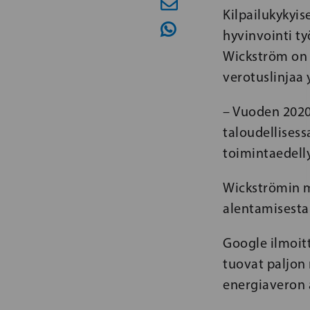
Kilpailukykyis
hyvinvointi ty
Wickström on 
verotuslinjaa 
– Vuoden 2020
taloudellisess
toimintaedelly
Wickströmin m
alentamisesta
Google ilmoitt
tuovat paljon 
energiaveron 