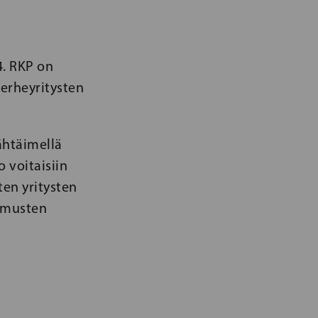
4. RKP on
erheyritysten
ähtäimellä
 voitaisiin
ten yritysten
kimusten