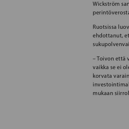
Wickström san
perintöverost
Ruotsissa luo
ehdottanut, e
sukupolvenvai
– Toivon että 
vaikka se ei o
korvata varain
investointima
mukaan siirrol