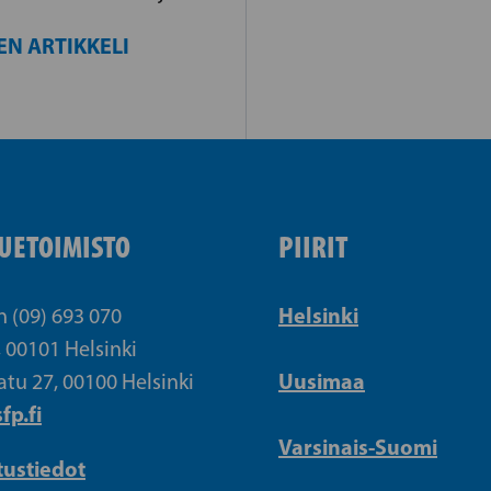
EN ARTIKKELI
UETOIMISTO
PIIRIT
Helsinki
n (09) 693 070
, 00101 Helsinki
Uusimaa
atu 27, 00100 Helsinki
fp.fi
Varsinais-Suomi
tustiedot