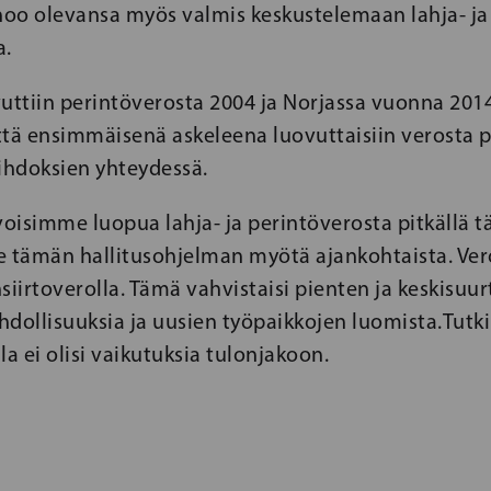
oo olevansa myös valmis keskustelemaan lahja- ja
a.
vuttiin perintöverosta 2004 ja Norjassa vuonna 201
ttä ensimmäisenä askeleena luovuttaisiin verosta p
hdoksien yhteydessä.
voisimme luopua lahja- ja perintöverosta pitkällä t
le tämän hallitusohjelman myötä ajankohtaista. Vero
siirtoverolla. Tämä vahvistaisi pienten ja keskisuur
hdollisuuksia ja uusien työpaikkojen luomista.Tut
la ei olisi vaikutuksia tulonjakoon.