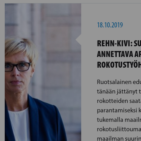
18.10.2019
REHN-KIVI: 
ANNETTAVA A
ROKOTUSTYÖ
Ruotsalainen e
tänään jättänyt 
rokotteiden saa
parantamiseksi 
tukemalla maail
rokotusliittouma
maailman suurin 