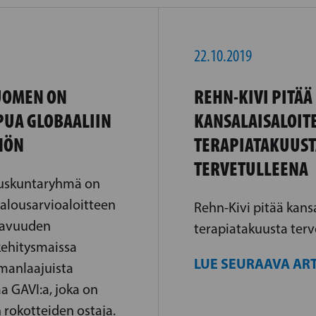
22.10.2019
SUOMEN ON
REHN-KIVI PITÄÄ
PUA GLOBAALIIN
KANSALAISALOIT
HÖN
TERAPIATAKUUST
TERVETULLEENA
duskuntaryhmä on
talousarvioaloitteen
Rehn-Kivi pitää kansa
tavuuden
terapiatakuusta terv
kehitysmaissa
LUE SEURAAVA ART
manlaajuista
a GAVI:a, joka on
rokotteiden ostaja.