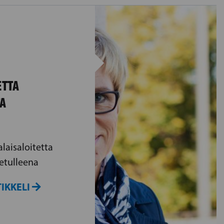
ETTA
A
laisaloitetta
etulleena
IKKELI