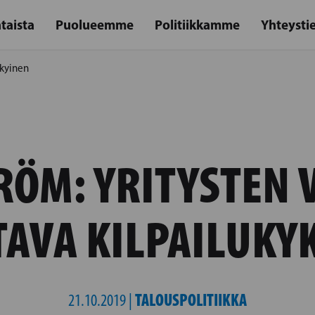
taista
Puolueemme
Politiikkamme
Yhteysti
ykyinen
RÖM: YRITYSTEN 
TAVA KILPAILUKY
TALOUSPOLITIIKKA
21.10.2019 |