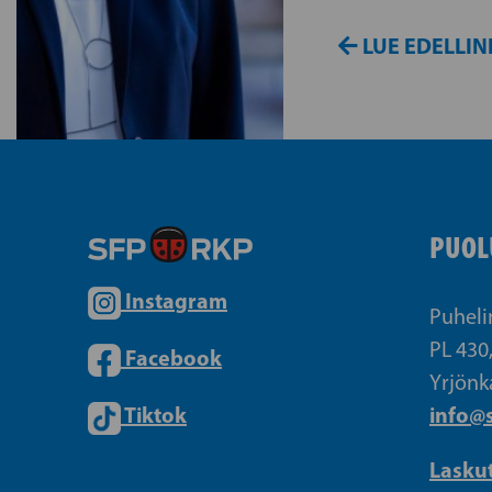
LUE EDELLIN
PUOL
Instagram
Puheli
PL 430
Facebook
Yrjönk
Tiktok
info@s
Lasku