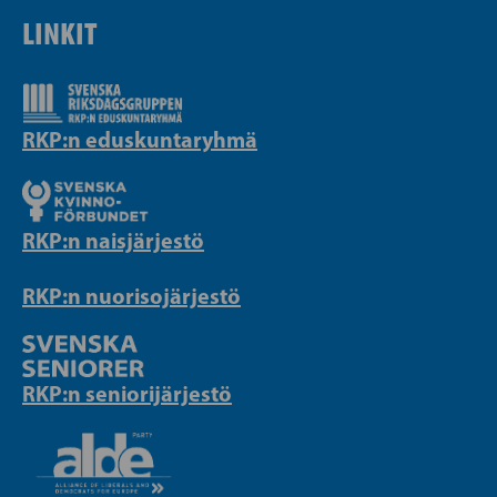
LINKIT
RKP:n eduskuntaryhmä
RKP:n naisjärjestö
RKP:n nuorisojärjestö
RKP:n seniorijärjestö