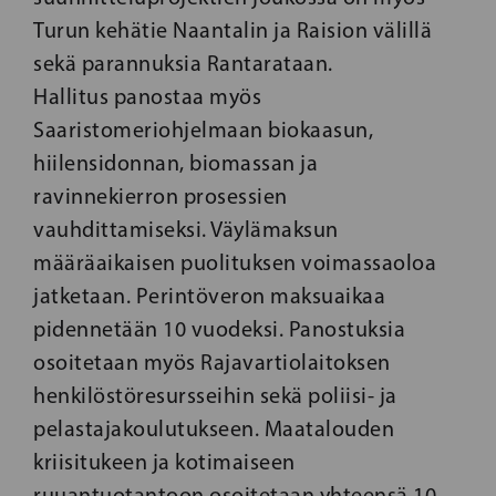
Turun kehätie Naantalin ja Raision välillä
sekä parannuksia Rantarataan.
Hallitus panostaa myös
Saaristomeriohjelmaan biokaasun,
hiilensidonnan, biomassan ja
ravinnekierron prosessien
vauhdittamiseksi. Väylämaksun
määräaikaisen puolituksen voimassaoloa
jatketaan. Perintöveron maksuaikaa
pidennetään 10 vuodeksi. Panostuksia
osoitetaan myös Rajavartiolaitoksen
henkilöstöresursseihin sekä poliisi- ja
pelastajakoulutukseen. Maatalouden
kriisitukeen ja kotimaiseen
ruuantuotantoon osoitetaan yhteensä 10