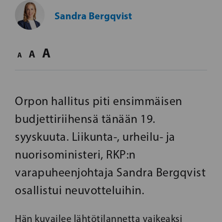
Sandra Bergqvist
A
A
A
Orpon hallitus piti ensimmäisen
budjettiriihensä tänään 19.
syyskuuta. Liikunta-, urheilu- ja
nuorisoministeri, RKP:n
varapuheenjohtaja Sandra Bergqvist
osallistui neuvotteluihin.
Hän kuvailee lähtötilannetta vaikeaksi