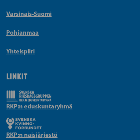
Varsinais-Suomi
Pohjanmaa
Yhteispiiri
LINKIT
RKP:n eduskuntaryhmä
RKP:n naisjärjestö