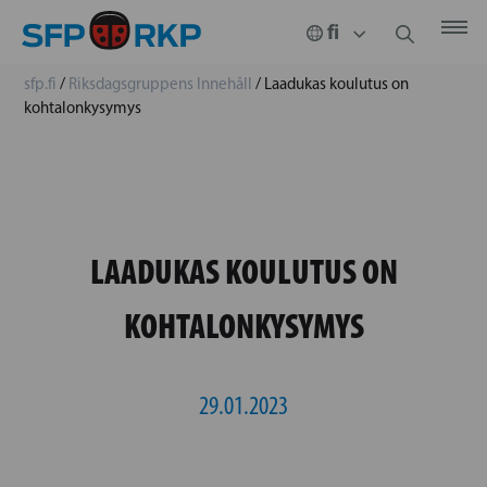
sfp.fi
/
Riksdagsgruppens Innehåll
/
Laadukas koulutus on
kohtalonkysymys
LAADUKAS KOULUTUS ON
KOHTALONKYSYMYS
29.01.2023