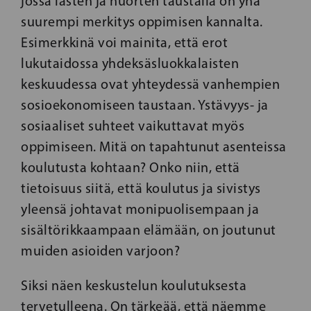
jossa lasten ja nuorten taustalla on yhä
suurempi merkitys oppimisen kannalta.
Esimerkkinä voi mainita, että erot
lukutaidossa yhdeksäsluokkalaisten
keskuudessa ovat yhteydessä vanhempien
sosioekonomiseen taustaan. Ystävyys- ja
sosiaaliset suhteet vaikuttavat myös
oppimiseen. Mitä on tapahtunut asenteissa
koulutusta kohtaan? Onko niin, että
tietoisuus siitä, että koulutus ja sivistys
yleensä johtavat monipuolisempaan ja
sisältörikkaampaan elämään, on joutunut
muiden asioiden varjoon?
Siksi näen keskustelun koulutuksesta
tervetulleena. On tärkeää, että näemme