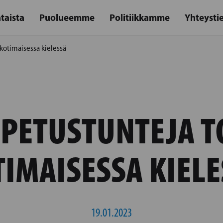
taista
Puolueemme
Politiikkamme
Yhteysti
 kotimaisessa kielessä
OPETUSTUNTEJA T
TIMAISESSA KIELE
19.01.2023