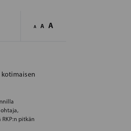
A
A
A
 kotimaisen
nnilla
ohtaja,
ä RKP:n pitkän