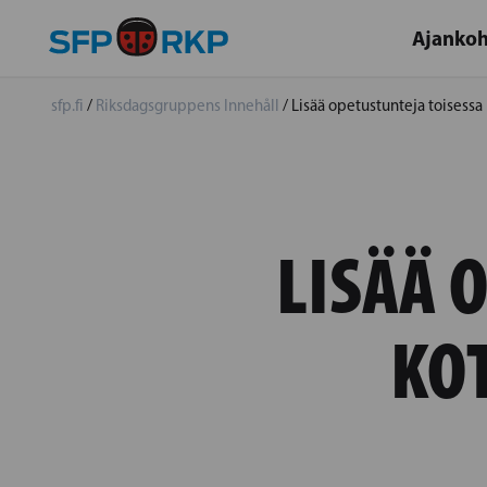
Ajankoh
sfp.fi
/
Riksdagsgruppens Innehåll
/
Lisää opetustunteja toisessa
LISÄÄ 
KO