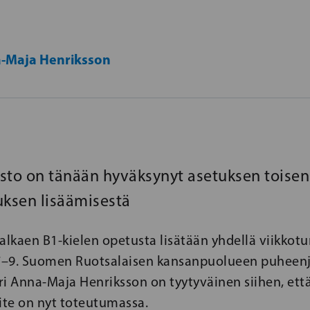
-Maja Henriksson
sto on tänään hyväksynyt asetuksen toisen
uksen lisäämisestä
alkaen B1-kielen opetusta lisätään yhdellä viikkotu
 7–9. Suomen Ruotsalaisen kansanpuolueen puheenj
i Anna-Maja Henriksson on tyytyväinen siihen, ett
ite on nyt toteutumassa.