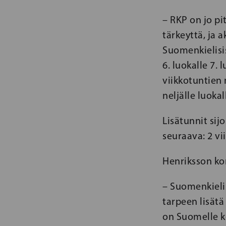
– RKP on jo pi
tärkeyttä, ja a
Suomenkielisi
6. luokalle 7.
viikkotuntien
neljälle luoka
Lisätunnit sij
seuraava: 2 vi
Henriksson ko
– Suomenkielis
tarpeen lisätä
on Suomelle ke