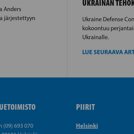
UKRAINAN TEHO
a Anders
a järjestettyyn
Ukraine Defense Con
kokoontuu perjantai
Ukrainalle.
LUE SEURAAVA ART
UETOIMISTO
PIIRIT
Helsinki
n (09) 693 070