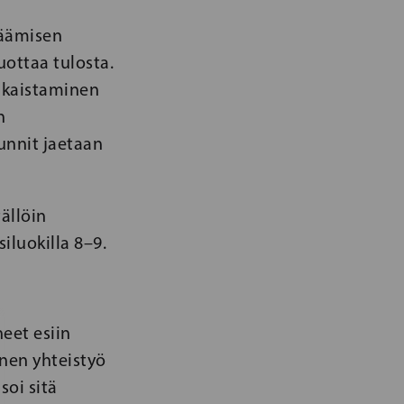
säämisen
tuottaa tulosta.
ikaistaminen
n
unnit jaetaan
tällöin
iluokilla 8–9.
eet esiin
inen yhteistyö
soi sitä