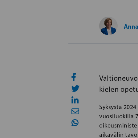
Anna
Valtioneuvo
kielen opet
Syksystä 2024 
vuosiluokilla
oikeusminister
aikavälin tavo