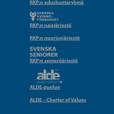
RKP:n eduskuntaryhmä
RKP:n naisjärjestö
RKP:n nuorisojärjestö
RKP:n seniorijärjestö
ALDE-puolue
ALDE – Charter of Values