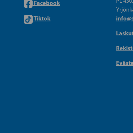
PL 430
Facebook
Yrjönk
Tiktok
info@s
Lasku
Rekist
Eväst