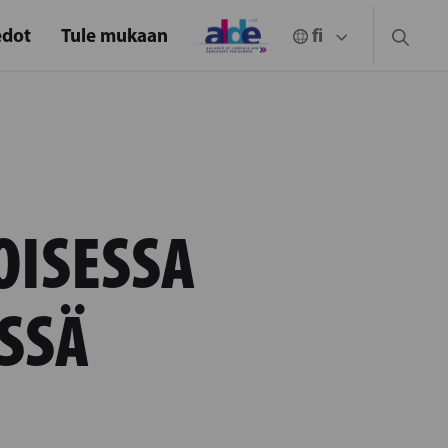
edot
Tule mukaan
OISESSA
SSÄ