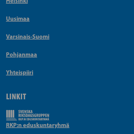
Helsinki
Uusimaa
Varsinais-Suomi
Pohjanmaa
Yhteispiiri
LINKIT
RKP:n eduskuntaryhmä