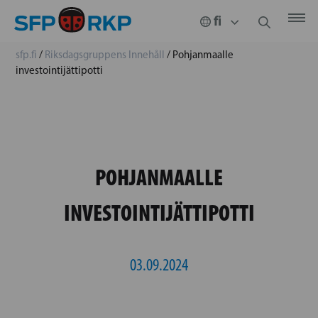
sfp.fi
/
Riksdagsgruppens Innehåll
/
Pohjanmaalle
investointijättipotti
POHJANMAALLE
INVESTOINTIJÄTTIPOTTI
03.09.2024