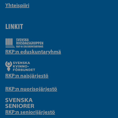
Yhteispiiri
LINKIT
RKP:n eduskuntaryhmä
RKP:n naisjärjestö
RKP:n nuorisojärjestö
RKP:n seniorijärjestö