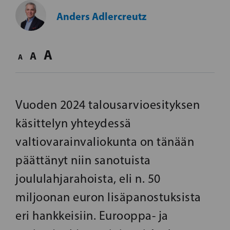
Anders Adlercreutz
A
A
A
Vuoden 2024 talousarvioesityksen
käsittelyn yhteydessä
valtiovarainvaliokunta on tänään
päättänyt niin sanotuista
joululahjarahoista, eli n. 50
miljoonan euron lisäpanostuksista
eri hankkeisiin. Eurooppa- ja