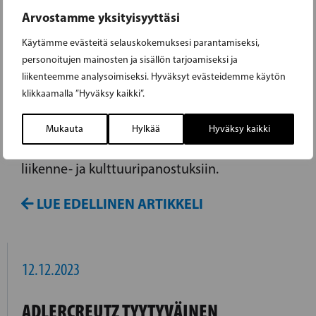
Arvostamme yksityisyyttäsi
INKOOSSA, STÖRSVIKIN RISTEYKSEN
SUUNNITTELU JA ÖVERBYNTIE MUKANA
Käytämme evästeitä selauskokemuksesi parantamiseksi,
personoitujen mainosten ja sisällön tarjoamiseksi ja
liikenteemme analysoimiseksi. Hyväksyt evästeidemme käytön
RKP:n kansanedustaja Henrik Wickström on
klikkaamalla ”Hyväksy kaikki”.
tyytyväinen siihen, miten hallituspuolueet
ovat päättäneet jakaa eduskunnan niin
Mukauta
Hylkää
Hyväksy kaikki
sanotut joululahjarahat. Rahat jaetaan alueen
liikenne- ja kulttuuripanostuksiin.
LUE EDELLINEN ARTIKKELI
12.12.2023
ADLERCREUTZ TYYTYVÄINEN