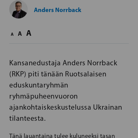
Anders Norrback
A
A
A
Kansanedustaja Anders Norrback
(RKP) piti tänään Ruotsalaisen
eduskuntaryhmän
ryhmäpuheenvuoron
ajankohtaiskeskustelussa Ukrainan
tilanteesta.
Tänä lauantaina tulee kuluneeksi tasan