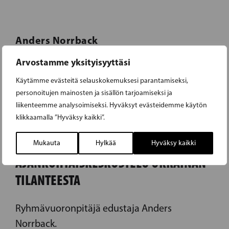
Anders Norrback
Arvostamme yksityisyyttäsi
Käytämme evästeitä selauskokemuksesi parantamiseksi,
personoitujen mainosten ja sisällön tarjoamiseksi ja
liikenteemme analysoimiseksi. Hyväksyt evästeidemme käytön
klikkaamalla ”Hyväksy kaikki”.
21.02.2024
Mukauta
Hylkää
Hyväksy kaikki
AJANKOHTAISKESKUSTELU UKRAINAN
TILANTEESTA
Ryhmävuoronpitäjä edustaja Anders
Norrback.