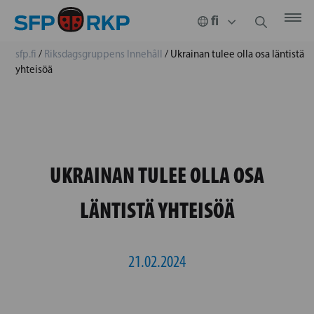
sfp.fi
/
Riksdagsgruppens Innehåll
/
Ukrainan tulee olla osa läntistä
yhteisöä
UKRAINAN TULEE OLLA OSA
LÄNTISTÄ YHTEISÖÄ
21.02.2024