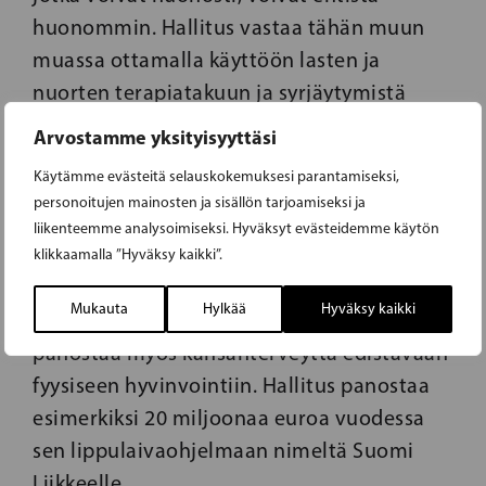
huonommin. Hallitus vastaa tähän muun
muassa ottamalla käyttöön lasten ja
nuorten terapiatakuun ja syrjäytymistä
ehkäisevän toimenpideohjelman
Arvostamme yksityisyyttäsi
molemmilla kansalliskielillä ja saamen
Käytämme evästeitä selauskokemuksesi parantamiseksi,
kielillä. Suomen ylioppilaskuntien liitto on
personoitujen mainosten ja sisällön tarjoamiseksi ja
kannattanut hallituksen suunnitelmaa
liikenteemme analysoimiseksi. Hyväksyt evästeidemme käytön
mielenterveyspalveluiden saatavuuden
klikkaamalla ”Hyväksy kaikki”.
parantamisesta tekemällä psykoterapeutin
Mukauta
Hylkää
Hyväksy kaikki
koulutuksesta osittain maksutonta. Hallitus
panostaa myös kansanterveyttä edistävään
fyysiseen hyvinvointiin. Hallitus panostaa
esimerkiksi 20 miljoonaa euroa vuodessa
sen lippulaivaohjelmaan nimeltä Suomi
Liikkeelle.