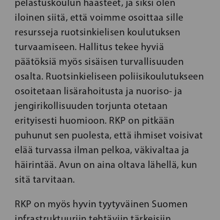
pelastuskoulun haasteet, ja siksi olen
iloinen siitä, että voimme osoittaa sille
resursseja ruotsinkielisen koulutuksen
turvaamiseen. Hallitus tekee hyviä
päätöksiä myös sisäisen turvallisuuden
osalta. Ruotsinkieliseen poliisikoulutukseen
osoitetaan lisärahoitusta ja nuoriso- ja
jengirikollisuuden torjunta otetaan
erityisesti huomioon. RKP on pitkään
puhunut sen puolesta, että ihmiset voisivat
elää turvassa ilman pelkoa, väkivaltaa ja
häirintää. Avun on aina oltava lähellä, kun
sitä tarvitaan.
RKP on myös hyvin tyytyväinen Suomen
infrastruktuuriin tehtäviin tärkeisiin