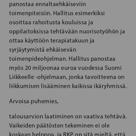
panostaa ennaltaehkäiseviin
toimenpiteisiin. Hallitus esimerkiksi
osoittaa rahoitusta kouluissa ja
oppilaitoksissa tehtävään nuorisotyöhön ja
ottaa käyttöön terapiatakuun ja
syrjäytymistä ehkäisevän
toimenpideohjelman. Hallitus panostaa
myös 20 miljoonaa euroa vuodessa Suomi
Liikkeelle -ohjelmaan, jonka tavoitteena on
liikkumisen lisääminen kaikissa ikäryhmissä.
Arvoisa puhemies,
talousarvion laatiminen on vaativa tehtävä.
Vaikeiden päätösten tekeminen ei ole
koskaan helppoa, ja RKP on sitä mieltä, että