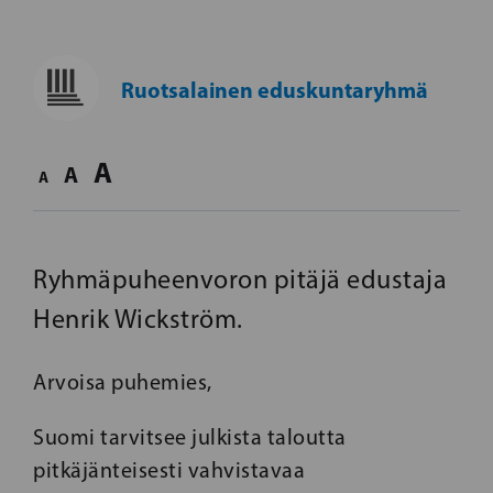
Ruotsalainen eduskuntaryhmä
A
A
A
Ryhmäpuheenvoron pitäjä edustaja
Henrik Wickström.
Arvoisa puhemies,
Suomi tarvitsee julkista taloutta
pitkäjänteisesti vahvistavaa