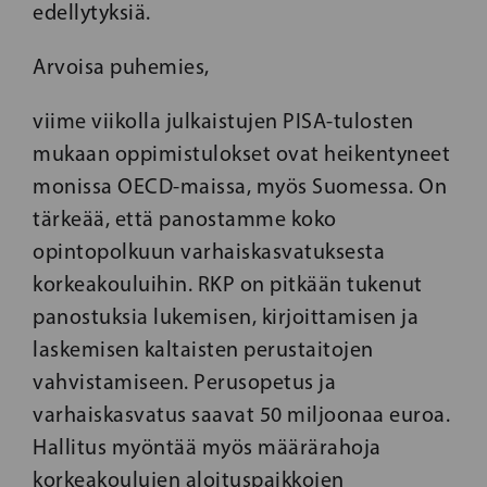
edellytyksiä.
Arvoisa puhemies,
viime viikolla julkaistujen PISA-tulosten
mukaan oppimistulokset ovat heikentyneet
monissa OECD-maissa, myös Suomessa. On
tärkeää, että panostamme koko
opintopolkuun varhaiskasvatuksesta
korkeakouluihin. RKP on pitkään tukenut
panostuksia lukemisen, kirjoittamisen ja
laskemisen kaltaisten perustaitojen
vahvistamiseen. Perusopetus ja
varhaiskasvatus saavat 50 miljoonaa euroa.
Hallitus myöntää myös määrärahoja
korkeakoulujen aloituspaikkojen