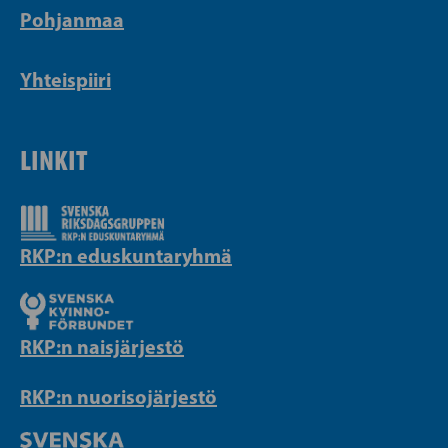
Pohjanmaa
Yhteispiiri
LINKIT
RKP:n eduskuntaryhmä
RKP:n naisjärjestö
RKP:n nuorisojärjestö