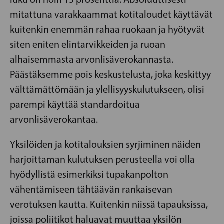
mitattuna varakkaammat kotitaloudet käyttävät
kuitenkin enemmän rahaa ruokaan ja hyötyvät
siten eniten elintarvikkeiden ja ruoan
alhaisemmasta arvonlisäverokannasta.
Päästäksemme pois keskustelusta, joka keskittyy
välttämättömään ja ylellisyyskulutukseen, olisi
parempi käyttää standardoitua
arvonlisäverokantaa.
Yksilöiden ja kotitalouksien syrjiminen näiden
harjoittaman kulutuksen perusteella voi olla
hyödyllistä esimerkiksi tupakanpolton
vähentämiseen tähtäävän rankaisevan
verotuksen kautta. Kuitenkin niissä tapauksissa,
joissa poliitikot haluavat muuttaa yksilön