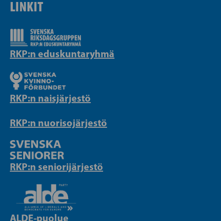
LINKIT
RKP:n eduskuntaryhmä
RKP:n naisjärjestö
RKP:n nuorisojärjestö
RKP:n seniorijärjestö
ALDE-puolue