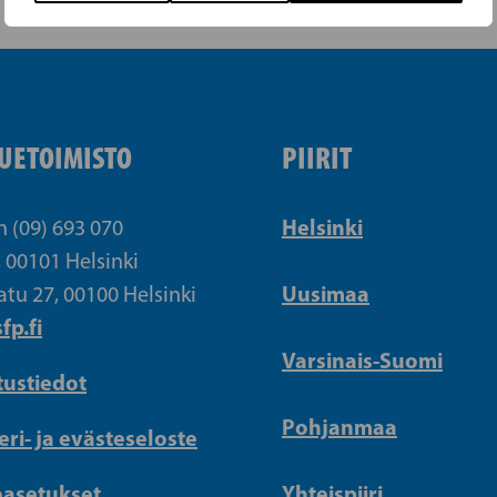
UETOIMISTO
PIIRIT
Helsinki
n (09) 693 070
, 00101 Helsinki
Uusimaa
atu 27, 00100 Helsinki
fp.fi
Varsinais-Suomi
tustiedot
Pohjanmaa
eri- ja evästeseloste
easetukset
Yhteispiiri