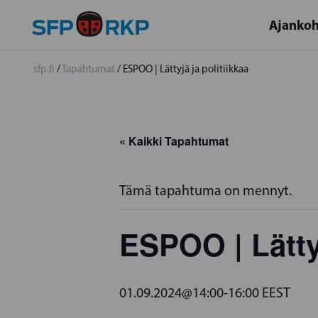
Ajankoh
sfp.fi
/
Tapahtumat
/
ESPOO | Lättyjä ja politiikkaa
« Kaikki Tapahtumat
Tämä tapahtuma on mennyt.
ESPOO | Lättyj
01.09.2024@14:00
-
16:00
EEST