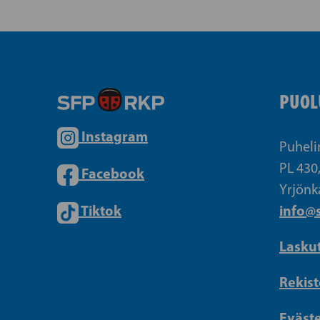
PUOL
Instagram
Puheli
PL 430
Facebook
Yrjönk
Tiktok
info@s
Lasku
Rekist
Eväst