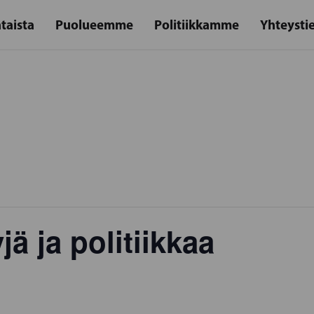
taista
Puolueemme
Politiikkamme
Yhteysti
ä ja politiikkaa