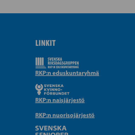
LINKIT
RKP:n eduskuntaryhmä
RKP:n naisjärjestö
RKP:n nuorisojärjestö