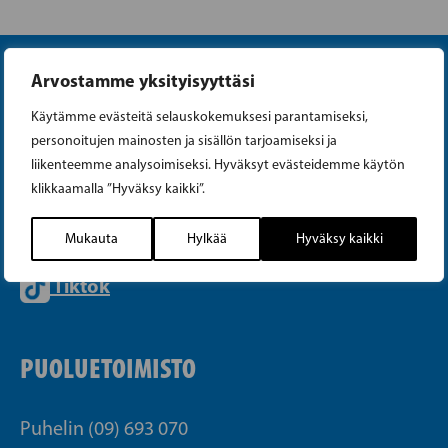
Arvostamme yksityisyyttäsi
Käytämme evästeitä selauskokemuksesi parantamiseksi,
personoitujen mainosten ja sisällön tarjoamiseksi ja
liikenteemme analysoimiseksi. Hyväksyt evästeidemme käytön
Instagram
klikkaamalla ”Hyväksy kaikki”.
Facebook
Mukauta
Hylkää
Hyväksy kaikki
Tiktok
PUOLUETOIMISTO
Puhelin (09) 693 070