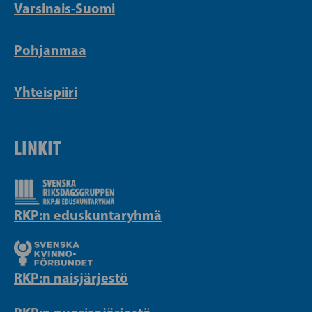
Varsinais-Suomi
Pohjanmaa
Yhteispiiri
LINKIT
RKP:n eduskuntaryhmä
RKP:n naisjärjestö