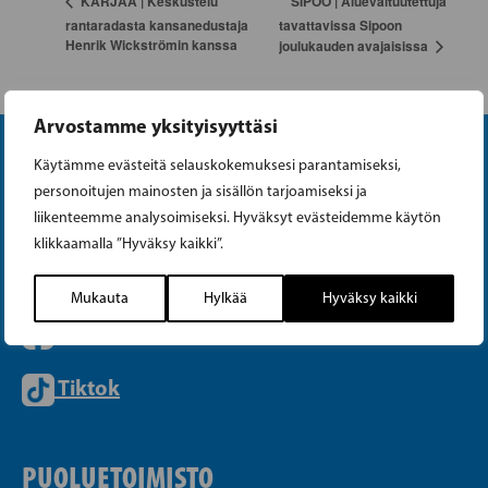
SIPOO | Aluevaltuutettuja
KARJAA | Keskustelu
rantaradasta kansanedustaja
tavattavissa Sipoon
Henrik Wickströmin kanssa
joulukauden avajaisissa
Arvostamme yksityisyyttäsi
Käytämme evästeitä selauskokemuksesi parantamiseksi,
personoitujen mainosten ja sisällön tarjoamiseksi ja
liikenteemme analysoimiseksi. Hyväksyt evästeidemme käytön
klikkaamalla ”Hyväksy kaikki”.
Instagram
Mukauta
Hylkää
Hyväksy kaikki
Facebook
Tiktok
PUOLUETOIMISTO