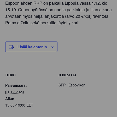
Espoonlahden RKP on paikalla Lippulaivassa 1.12. klo
15-19. Onnenpyörässä on upeita palkintoja ja illan aikana
arvotaan myös neljä lahjakorttia (arvo 20 €/kpl) ravintola
Pomo d’Oriin sekä herkuilla täytetty kori!
Lisää kalenteriin
TIEDOT
JÄRJESTÄJÄ
SFP i Esboviken
Päivämäärä:
01.12.2023
Aika:
15:00-19:00
EET