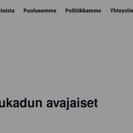
taista
Puolueemme
Politiikkamme
Yhteysti
ukadun avajaiset