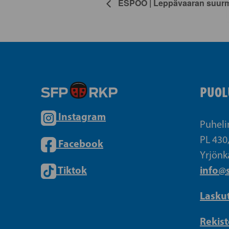
ESPOO | Leppävaaran suurm
PUOL
Instagram
Puheli
PL 430
Facebook
Yrjönk
Tiktok
info@s
Lasku
Rekist