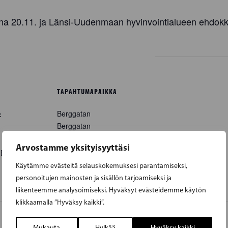
na 20.11. ja Länsi-Uudenmaan hyvinvointialueen ehdokk
TAPAHTUMAPAIKKA
Berggatan
:
Berggatan
Hangö
,
10900
Finland
+
Arvostamme yksityisyyttäsi
Google Map
0
EET
Käytämme evästeitä selauskokemuksesi parantamiseksi,
personoitujen mainosten ja sisällön tarjoamiseksi ja
liikenteemme analysoimiseksi. Hyväksyt evästeidemme käytön
klikkaamalla ”Hyväksy kaikki”.
Mukauta
Hylkää
Hyväksy kaikki