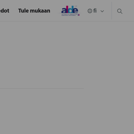
edot
Tule mukaan