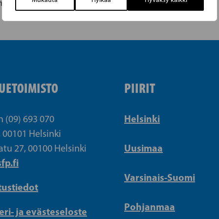
arkkinat
UETOIMISTO
PIIRIT
Helsinki
n (09) 693 070
, 00101 Helsinki
Uusimaa
atu 27, 00100 Helsinki
fp.fi
Varsinais-Suomi
tustiedot
Pohjanmaa
eri- ja evästeseloste