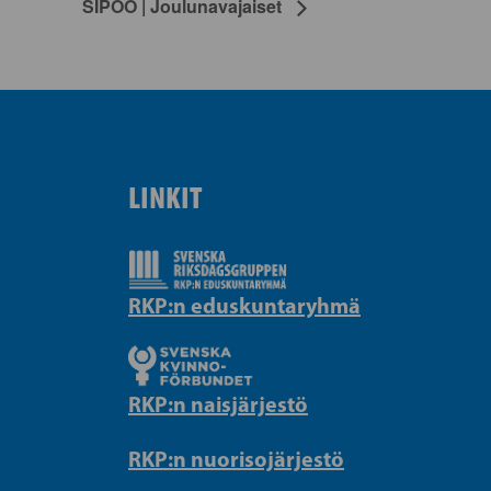
SIPOO | Joulunavajaiset
LINKIT
RKP:n eduskuntaryhmä
RKP:n naisjärjestö
RKP:n nuorisojärjestö