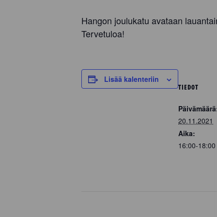
Hangon joulukatu avataan lauantai
Tervetuloa!
Lisää kalenteriin
TIEDOT
Päivämäärä
20.11.2021
Aika:
16:00-18:0