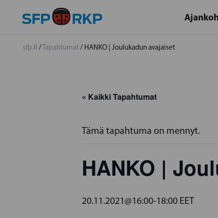
Ajankoh
sfp.fi
/
Tapahtumat
/
HANKO | Joulukadun avajaiset
« Kaikki Tapahtumat
Tämä tapahtuma on mennyt.
HANKO | Joul
20.11.2021@16:00
-
18:00
EET