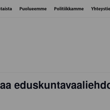
taista
Puolueemme
Politiikkamme
Yhteysti
aa eduskuntavaaliehdo