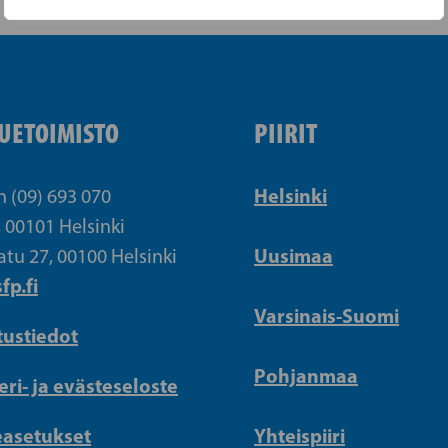
UETOIMISTO
PIIRIT
Helsinki
n (09) 693 070
, 00101 Helsinki
Uusimaa
atu 27, 00100 Helsinki
fp.fi
Varsinais-Suomi
tustiedot
Pohjanmaa
eri- ja evästeseloste
easetukset
Yhteispiiri