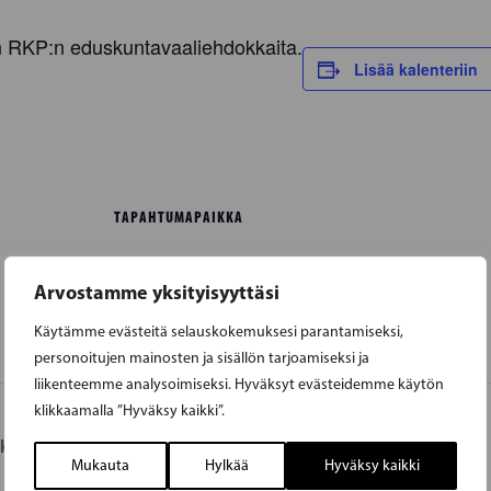
RKP:n eduskuntavaaliehdokkaita.
Lisää kalenteriin
TAPAHTUMAPAIKKA
Karis torg
Arvostamme yksityisyyttäsi
Käytämme evästeitä selauskokemuksesi parantamiseksi,
personoitujen mainosten ja sisällön tarjoamiseksi ja
liikenteemme analysoimiseksi. Hyväksyt evästeidemme käytön
klikkaamalla ”Hyväksy kaikki”.
untavaaliehdokkaita
PORVOO |
Mukauta
Hylkää
Hyväksy kaikki