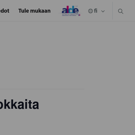
edot
Tule mukaan
kkaita