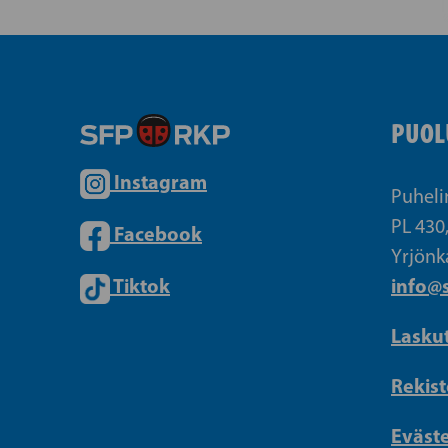
PUOL
Instagram
Puheli
PL 430
Facebook
Yrjönk
Tiktok
info@s
Lasku
Rekist
Eväst