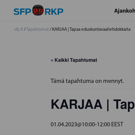
Ajankoh
sfp.fi
/
Tapahtumat
/
KARJAA | Tapaa eduskuntavaaliehdokkaita
« Kaikki Tapahtumat
Tämä tapahtuma on mennyt.
KARJAA | Tap
01.04.2023@10:00
-
12:00
EEST