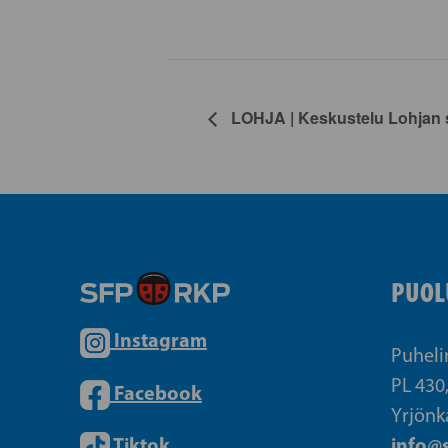
LOHJA | Keskustelu Lohjan s
PUOL
Instagram
Puheli
PL 430
Facebook
Yrjönk
Tiktok
info@s