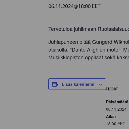
06.11.2024@18:00
EET
Tervetuloa juhlimaan Ruotsalaisuud
Juhlapuheen pitää Gungerd Wikholm-Ö
otsikolla: ”Dante Alighieri möter 
Musiikkiopiston oppilaat sekä kaks
Lisää kalenteriin
TIEDOT
Päivämäärä
06.11.2024
Aika:
18:00
EET