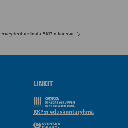
 terveydenhuollosta RKP:n kanssa
LINKIT
RKP:n eduskuntaryhmä