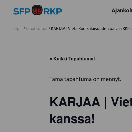
Ajankoh
sfp.fi
/
Tapahtumat
/
KARJAA | Vietä Ruotsalaisuuden päivää RKP:n
« Kaikki Tapahtumat
Tämä tapahtuma on mennyt.
KARJAA | Vie
kanssa!