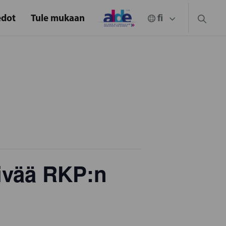
edot
Tule mukaan
ivää RKP:n