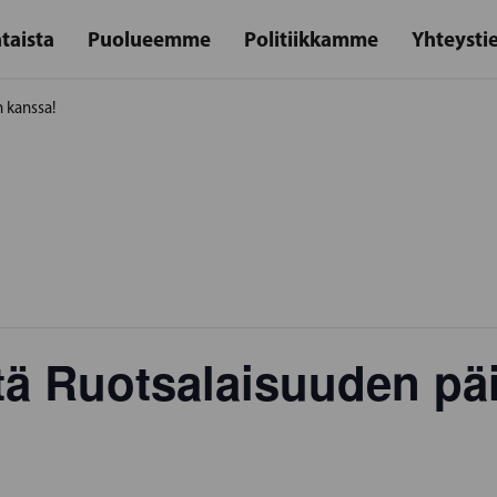
taista
Puolueemme
Politiikkamme
Yhteysti
 kanssa!
tä Ruotsalaisuuden pä