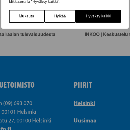
klikkaamalla ”Hyväksy kaikki”.
Mukauta
Hylkää
Hyväksy kaikki
airaalan tulevaisuudesta
INKOO | Keskustelu
UETOIMISTO
PIIRIT
Helsinki
n (09) 693 070
, 00101 Helsinki
Uusimaa
atu 27, 00100 Helsinki
fp.fi