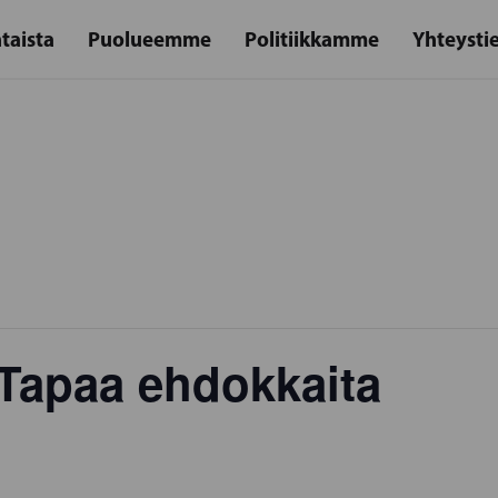
taista
Puolueemme
Politiikkamme
Yhteysti
apaa ehdokkaita