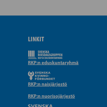
LINKIT
RKP:n eduskuntaryhmä
RKP:n naisjärjestö
RKP:n nuorisojärjestö