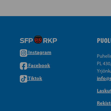
PUOL
Instagram
Puheli
PL 430
Facebook
Yrjönk
Tiktok
info@s
Lasku
Rekist