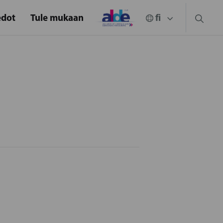
edot
Tule mukaan