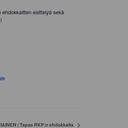
 ehdokkaitten esittelyä sekä
!
gle
AINEN | Tapaa RKP:n ehdokkaita