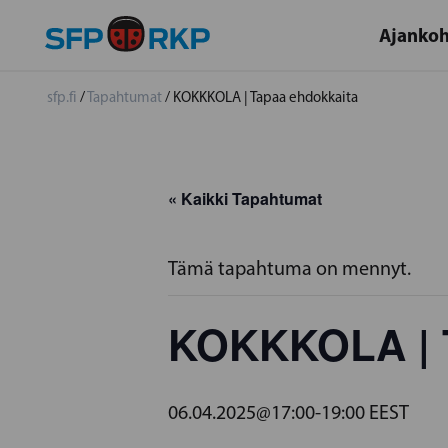
Ajankoh
sfp.fi
/
Tapahtumat
/
KOKKKOLA | Tapaa ehdokkaita
« Kaikki Tapahtumat
Tämä tapahtuma on mennyt.
KOKKKOLA | T
06.04.2025@17:00
-
19:00
EEST