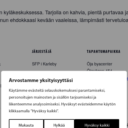
 kyläkeskuksessa. Tarjolla on kahvia, pientä purtavaa ja
inun ehdokkaasi kevään vaaleissa, lämpimästi tervetuloa
JÄRJESTÄJÄ
TAPAHTUMAPAIKKA
SFP i Karleby
Öja byacenter
:
Öjavägen 454
Karleby
,
68550
+ Goo
Arvostamme yksityisyyttäsi
Map
0
EEST
Käytämme evästeitä selauskokemuksesi parantamiseksi,
personoitujen mainosten ja sisällön tarjoamiseksi ja
liikenteemme analysoimiseksi. Hyväksyt evästeidemme käytön
klikkaamalla ”Hyväksy kaikki”.
KAUNI
Mukauta
Hylkää
Hyväksy kaikki