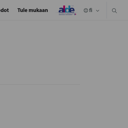
edot
Tule mukaan