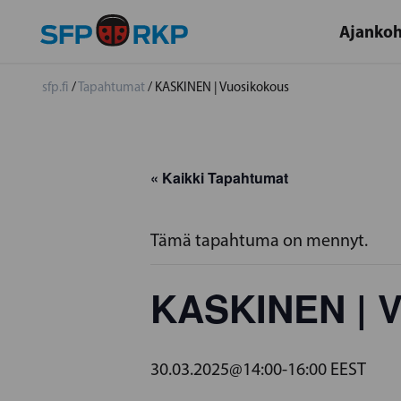
Ajankoh
sfp.fi
/
Tapahtumat
/
KASKINEN | Vuosikokous
« Kaikki Tapahtumat
Tämä tapahtuma on mennyt.
KASKINEN | V
30.03.2025@14:00
-
16:00
EEST