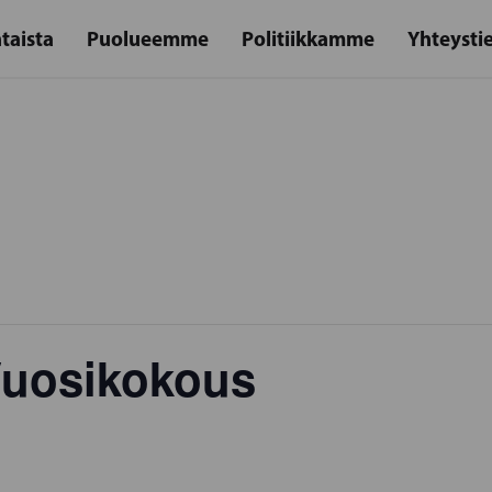
taista
Puolueemme
Politiikkamme
Yhteysti
uosikokous