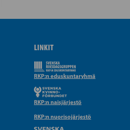
LINKIT
RKP:n eduskuntaryhmä
RKP:n naisjärjestö
RKP:n nuorisojärjestö