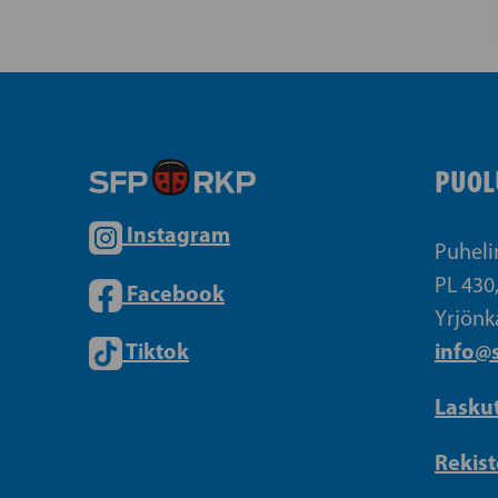
PUOL
Instagram
Puheli
PL 430
Facebook
Yrjönk
Tiktok
info@s
Lasku
Rekist