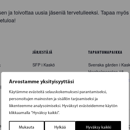
n ja toivottaa uusia jäseniä tervetulleeksi. Tapaa myös
etuloa!
JÄRJESTÄJÄ
TAPAHTUMAPAIKKA
SFP i Kaskö
Svenska gården i Kas
:
Herrholmsgatan 18
Kaskö
,
+ Google Map
Arvostamme yksityisyyttäsi
0
EEST
Käytämme evästeitä selauskokemuksesi parantamiseksi,
personoitujen mainosten ja sisällön tarjoamiseksi ja
liikenteemme analysoimiseksi. Hyväksyt evästeidemme käytön
klikkaamalla ”Hyväksy kaikki”.
P:n kanssa
KOK
Mukauta
Hylkää
Hyväksy kaikki