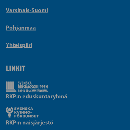
Varsinais-Suomi
Pohjanmaa
Yhteispiiri
LINKIT
RKP:n eduskuntaryhmä
RKP:n naisjärjestö