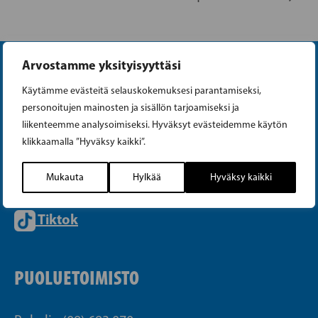
Arvostamme yksityisyyttäsi
Käytämme evästeitä selauskokemuksesi parantamiseksi,
personoitujen mainosten ja sisällön tarjoamiseksi ja
liikenteemme analysoimiseksi. Hyväksyt evästeidemme käytön
klikkaamalla ”Hyväksy kaikki”.
Instagram
Mukauta
Hylkää
Hyväksy kaikki
Facebook
Tiktok
PUOLUETOIMISTO