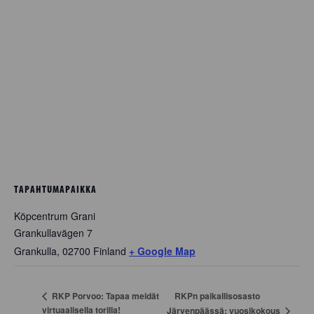
TAPAHTUMAPAIKKA
Köpcentrum Grani
Grankullavägen 7
Grankulla
,
02700
Finland
+ Google Map
RKPn paikallisosasto
RKP Porvoo: Tapaa meidät
virtuaalisella torilla!
Järvenpäässä: vuosikokous