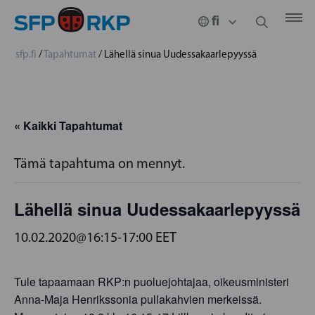
sfp.fi
/
Tapahtumat
/
Lähellä sinua Uudessakaarlepyyssä
« Kaikki Tapahtumat
Tämä tapahtuma on mennyt.
Lähellä sinua Uudessakaarlepyyssä
10.02.2020@16:15
-
17:00
EET
Tule tapaamaan RKP:n puoluejohtajaa, oikeusministeri
Anna-Maja Henrikssonia pullakahvien merkeissä.