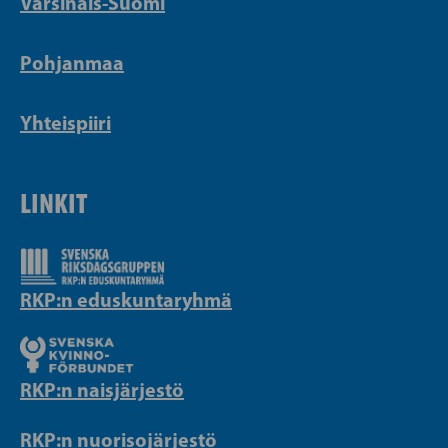
Varsinais-Suomi
Pohjanmaa
Yhteispiiri
LINKIT
RKP:n eduskuntaryhmä
RKP:n naisjärjestö
RKP:n nuorisojärjestö