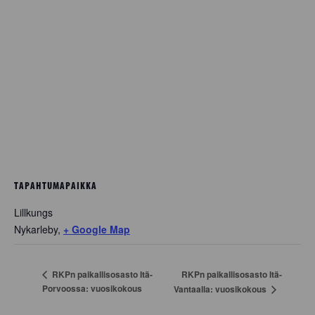
TAPAHTUMAPAIKKA
Lillkungs
Nykarleby
,
+ Google Map
RKPn paikallisosasto Itä-
RKPn paikallisosasto Itä-
Porvoossa: vuosikokous
Vantaalla: vuosikokous