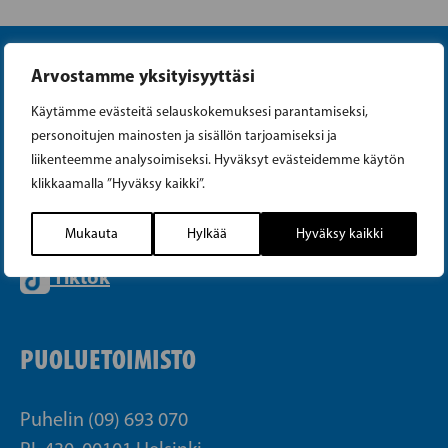
Arvostamme yksityisyyttäsi
Käytämme evästeitä selauskokemuksesi parantamiseksi,
personoitujen mainosten ja sisällön tarjoamiseksi ja
liikenteemme analysoimiseksi. Hyväksyt evästeidemme käytön
Instagram
klikkaamalla ”Hyväksy kaikki”.
Facebook
Mukauta
Hylkää
Hyväksy kaikki
Tiktok
PUOLUETOIMISTO
Puhelin (09) 693 070