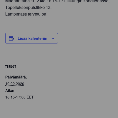
Maanantaina 10.2 klo.16.15-17 Lillkungin konditoriassa,
Topeliuksenpuistikko 12.
Lämpimästi tervetuloa!
Lisää kalenteriin
TIEDOT
Päivämäärä:
10.02.2020
Aika:
16:15-17:00
EET