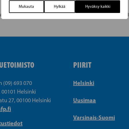
Mukauta
Hylkää
Hyväksy kaikki
a Sokojassa
S
UETOIMISTO
PIIRIT
Helsinki
n (09) 693 070
, 00101 Helsinki
Uusimaa
atu 27, 00100 Helsinki
fp.fi
Varsinais-Suomi
tustiedot