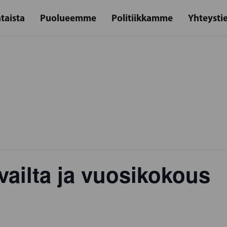
taista
Puolueemme
Politiikkamme
Yhteysti
vailta ja vuosikokous