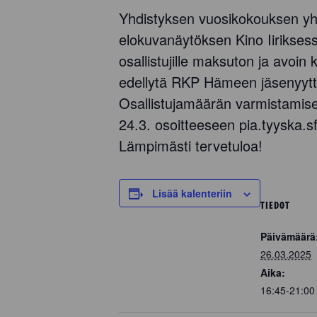
Yhdistyksen vuosikokouksen yht
elokuvanäytöksen Kino Iirikses
osallistujille maksuton ja avoin 
edellytä RKP Hämeen jäsenyytt
Osallistujamäärän varmistamise
24.3. osoitteeseen pia.tyyska.
Lämpimästi tervetuloa!
Lisää kalenteriin
TIEDOT
Päivämäärä
26.03.2025
Aika:
16:45-21:0