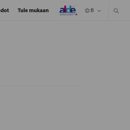
edot
Tule mukaan