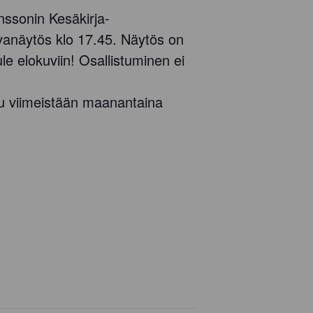
ssonin Kesäkirja-
vanäytös klo 17.45. Näytös on
ule elokuviin! Osallistuminen ei
du viimeistään maanantaina