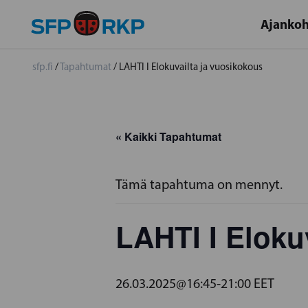
Ajankoh
sfp.fi
/
Tapahtumat
/
LAHTI I Elokuvailta ja vuosikokous
« Kaikki Tapahtumat
Tämä tapahtuma on mennyt.
LAHTI I Eloku
26.03.2025@16:45
-
21:00
EET