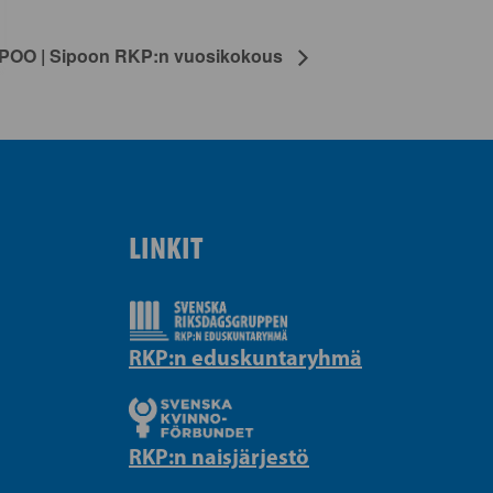
IPOO | Sipoon RKP:n vuosikokous
LINKIT
RKP:n eduskuntaryhmä
RKP:n naisjärjestö