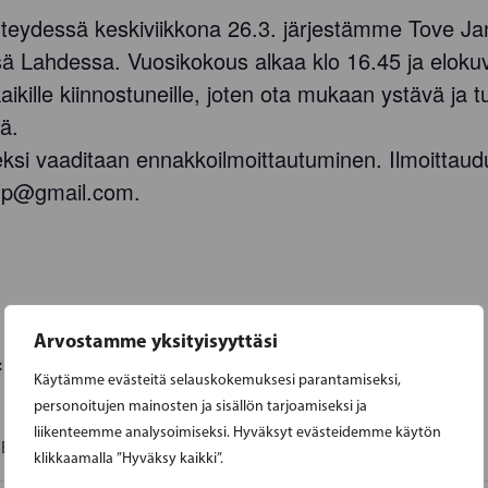
eydessä keskiviikkona 26.3. järjestämme Tove Jan
sä Lahdessa. Vuosikokous alkaa klo 16.45 ja eloku
kaikille kiinnostuneille, joten ota mukaan ystävä ja t
ä.
ksi vaaditaan ennakkoilmoittautuminen. Ilmoittau
sfp@gmail.com.
Arvostamme yksityisyyttäsi
:
Käytämme evästeitä selauskokemuksesi parantamiseksi,
personoitujen mainosten ja sisällön tarjoamiseksi ja
liikenteemme analysoimiseksi. Hyväksyt evästeidemme käytön
0
EET
klikkaamalla ”Hyväksy kaikki”.