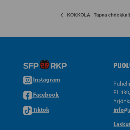
KOKKOLA | Tapaa ehdokkait
PUOL
Instagram
Puheli
PL 430
Facebook
Yrjönk
Tiktok
info@s
Lasku